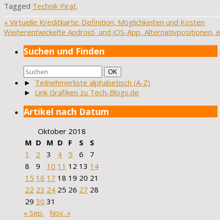
Tagged
Technik Pirat
.
«
Virtuelle Kreditkarte: Definition, Möglichkeiten und Kosten
Weiterentwickelte Android- und iOS-App, Alternativpositionen, e
Suchen und Finden
Suchen
Suchen
OK
nach:
►
Teilnehmerliste alphabetisch (A-Z)
►
Link Grafiken zu Tech-Blogs.de
Artikel nach Datum
Oktober 2018
M
D
M
D
F
S
S
1
2
3
4
5
6
7
8
9
10
11
12
13
14
15
16
17
18
19
20
21
22
23
24
25
26
27
28
29
30
31
« Sep.
Nov. »