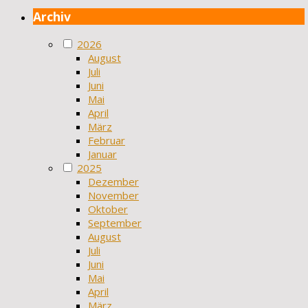
Archiv
2026
August
Juli
Juni
Mai
April
März
Februar
Januar
2025
Dezember
November
Oktober
September
August
Juli
Juni
Mai
April
März