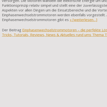
versorgen. Die Motoren wandeln die elektrische Energie um un
Funktionsprinzip relativ simpel und stellt eine der zuverlässig
Aspekten vor allen Dingen um die Einsatzbereiche und die Vort
Einphasenwechselstrommotoren werden ebenfalls vorgestellt. A
Einphasenwechselstrommotoren gibt es
» [weiterlesen…]
Der Beitrag
Einphasenwechselstrommotoren – die perfekte Lös
Tricks, Tutorials, Reviews, News & Aktuelles rund ums Thema T