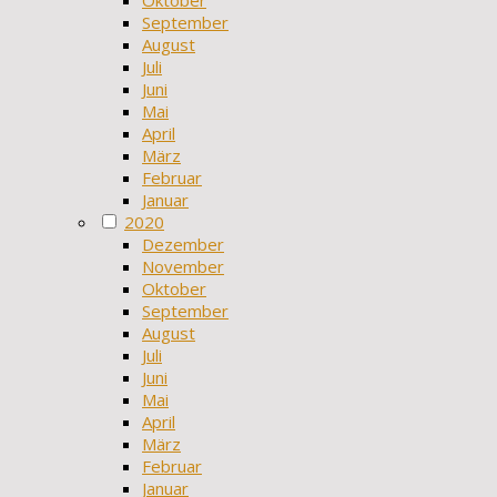
September
August
Juli
Juni
Mai
April
März
Februar
Januar
2020
Dezember
November
Oktober
September
August
Juli
Juni
Mai
April
März
Februar
Januar