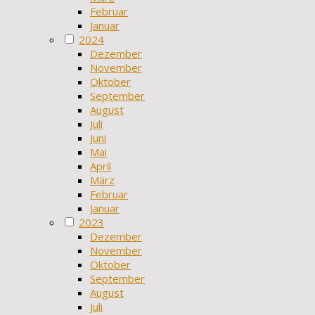
Februar
Januar
2024
Dezember
November
Oktober
September
August
Juli
Juni
Mai
April
März
Februar
Januar
2023
Dezember
November
Oktober
September
August
Juli