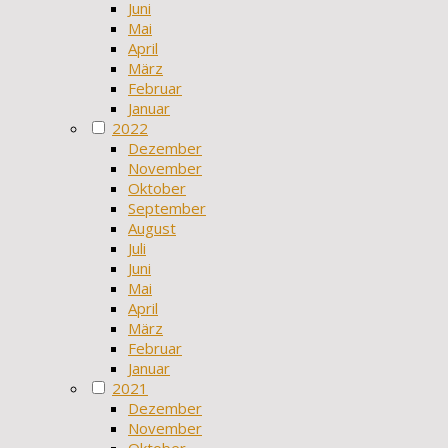
Juni
Mai
April
März
Februar
Januar
2022
Dezember
November
Oktober
September
August
Juli
Juni
Mai
April
März
Februar
Januar
2021
Dezember
November
Oktober