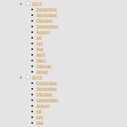
2019
Dezember
November
Oktober
September
August
Juli
Juni
Mai
April
März
Februar
Januar
2018
Dezember
November
Oktober
September
August
Juli
Juni
Mai