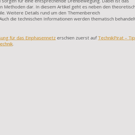
d sorgen für eine entsprechende Drehbewegung. Dabei ist das
sten Methoden dar. In diesem Artikel geht es neben den theoretisc
eile. Weitere Details rund um den Themenbereich
uch die technischen Informationen werden thematisch behandelt
ung für das Einphasennetz
erschien zuerst auf
TechnikPirat – Ti
echnik
.