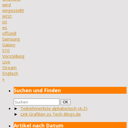
wird
eingestellt!
Jetzt
ist
es
offiziell
Samsung
Galaxy
S10
Vorstellung
Live
Stream
Englisch
»
Suchen und Finden
Suchen
Suchen
OK
nach:
►
Teilnehmerliste alphabetisch (A-Z)
►
Link Grafiken zu Tech-Blogs.de
Artikel nach Datum