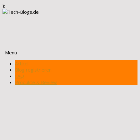
);
Menü
Zum
Artikel
Inhalt
Blog registrieren
springen
FAQ
Produkte & Review