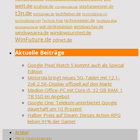
welt.de
pcshow.de
stephanwiesner.de
simpleguides.de
t3n.de
techfieber.de
technikblog.ch
techbanger.de
techreviewer.de
technikblog.net
Technik Pirat
TenMedia Blog
wdr.de/digitalistan
windows-faq.de
testmagazine.de
windowsarea.de
windowsunited.de
WinFuture.de
zdnet.de
Aktuelle Beiträge
Google Pixel Watch 5 kommt auch als Special
Edition
Motorola bringt neues 5G-Tablet mit 12,1-
Zoll-2,5K-Display offiziell auf den Markt
Medion Office-PC mit Core i5, 32 GB RAM, 1
TB SSD im Angebot
Google One: Telekom unterbietet Google
dauerhaft um 10 Prozent
Halber Preis auf Steam: Dieses Action-RPG
lieben 91% der Gamer
Artikel
Blog registrieren