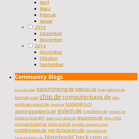
April
März
Februar
Januar
2016
Dezember
November
2014
November
Oktober
September
Community Blogs
basicthinking.de
bitbloks.de
blog.materna.de
ai-trends.blog
chip.de
computerbase.de
borncity.com
der-
fotointern.ch
windows-papst.de
dimdo.de
golem.de
gaminggadgets.de
it-techblog.de
iteratec.de
linuxnews.de
krokers look @IT
legal-tech-blog.de
Mein Office
michael-bickel.de
mobi-test.de
mobile-zeitgeist.com
nerdsheaven.de
mobilegeeks.de
netz-blog.de
NotebookCheck.com
pc-
newgadgets.de