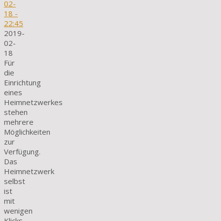
02-
18
-
22:45
2019-
02-
18
Für
die
Einrichtung
eines
Heimnetzwerkes
stehen
mehrere
Möglichkeiten
zur
Verfügung.
Das
Heimnetzwerk
selbst
ist
mit
wenigen
Klicks