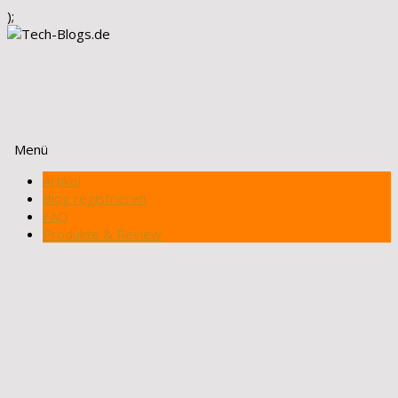
);
Menü
Zum
Artikel
Inhalt
Blog registrieren
springen
FAQ
Produkte & Review