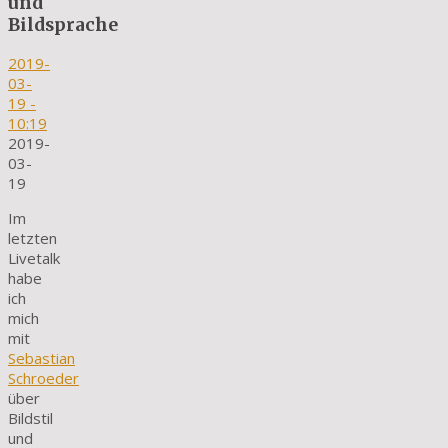
und
Bildsprache
2019-
03-
19
-
10:19
2019-
03-
19
Im
letzten
Livetalk
habe
ich
mich
mit
Sebastian
Schroeder
über
Bildstil
und