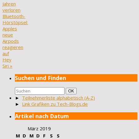
Jahren
verloren
Bluetooth-
Hörstöpsel:
Apples
neue
Airpods
reagieren
auf
Hey
Siri
»
Suchen und Finden
Suchen
Suchen
OK
nach:
►
Teilnehmerliste alphabetisch (A-Z)
►
Link Grafiken zu Tech-Blogs.de
Artikel nach Datum
März 2019
M
D
M
D
F
S
S