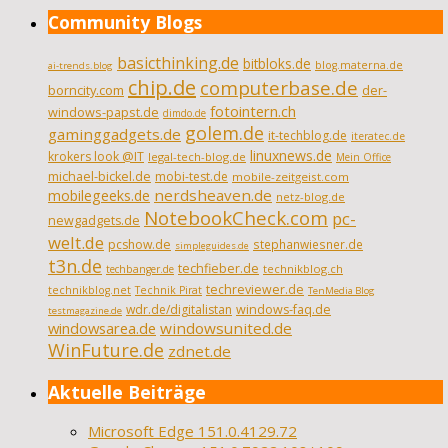
Community Blogs
basicthinking.de
bitbloks.de
blog.materna.de
ai-trends.blog
chip.de
computerbase.de
borncity.com
der-
fotointern.ch
windows-papst.de
dimdo.de
golem.de
gaminggadgets.de
it-techblog.de
iteratec.de
linuxnews.de
krokers look @IT
legal-tech-blog.de
Mein Office
michael-bickel.de
mobi-test.de
mobile-zeitgeist.com
nerdsheaven.de
mobilegeeks.de
netz-blog.de
NotebookCheck.com
pc-
newgadgets.de
welt.de
pcshow.de
stephanwiesner.de
simpleguides.de
t3n.de
techfieber.de
technikblog.ch
techbanger.de
techreviewer.de
technikblog.net
Technik Pirat
TenMedia Blog
wdr.de/digitalistan
windows-faq.de
testmagazine.de
windowsarea.de
windowsunited.de
WinFuture.de
zdnet.de
Aktuelle Beiträge
Microsoft Edge 151.0.4129.72