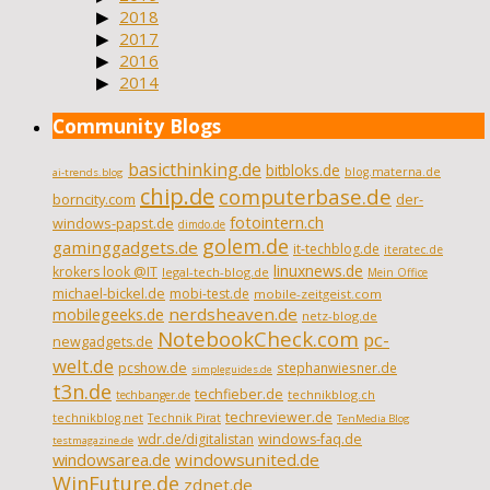
2018
2017
2016
2014
Community Blogs
basicthinking.de
bitbloks.de
blog.materna.de
ai-trends.blog
chip.de
computerbase.de
borncity.com
der-
fotointern.ch
windows-papst.de
dimdo.de
golem.de
gaminggadgets.de
it-techblog.de
iteratec.de
linuxnews.de
krokers look @IT
legal-tech-blog.de
Mein Office
michael-bickel.de
mobi-test.de
mobile-zeitgeist.com
nerdsheaven.de
mobilegeeks.de
netz-blog.de
NotebookCheck.com
pc-
newgadgets.de
welt.de
pcshow.de
stephanwiesner.de
simpleguides.de
t3n.de
techfieber.de
technikblog.ch
techbanger.de
techreviewer.de
technikblog.net
Technik Pirat
TenMedia Blog
wdr.de/digitalistan
windows-faq.de
testmagazine.de
windowsarea.de
windowsunited.de
WinFuture.de
zdnet.de