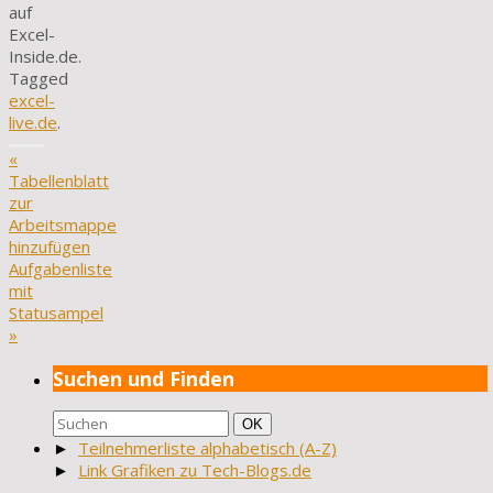
auf
Excel-
Inside.de.
Tagged
excel-
live.de
.
«
Tabellenblatt
zur
Arbeitsmappe
hinzufügen
Aufgabenliste
mit
Statusampel
»
Suchen und Finden
Suchen
Suchen
OK
nach:
►
Teilnehmerliste alphabetisch (A-Z)
►
Link Grafiken zu Tech-Blogs.de