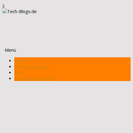
);
Menü
Zum
Artikel
Inhalt
Blog registrieren
springen
FAQ
Produkte & Review