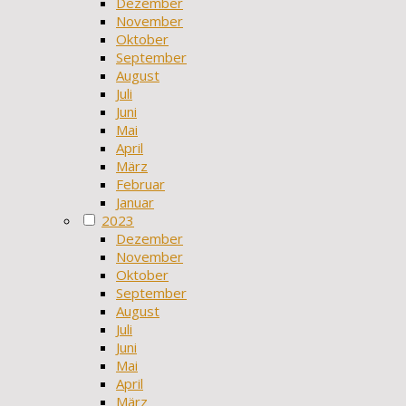
Dezember
November
Oktober
September
August
Juli
Juni
Mai
April
März
Februar
Januar
2023
Dezember
November
Oktober
September
August
Juli
Juni
Mai
April
März