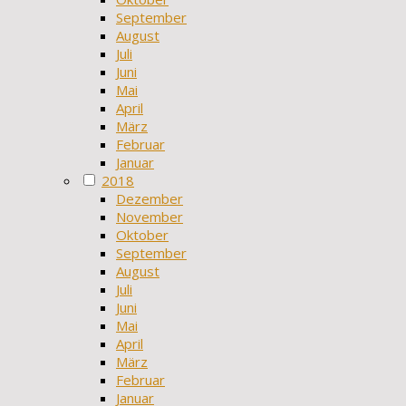
September
August
Juli
Juni
Mai
April
März
Februar
Januar
2018
Dezember
November
Oktober
September
August
Juli
Juni
Mai
April
März
Februar
Januar