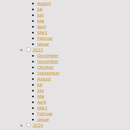
August
Juli
Juni
Mai
April
März
Februar
Januar
2025
Dezember
November
Oktober
September
August
Juli
Juni
Mai
April
März
Februar
Januar
2024