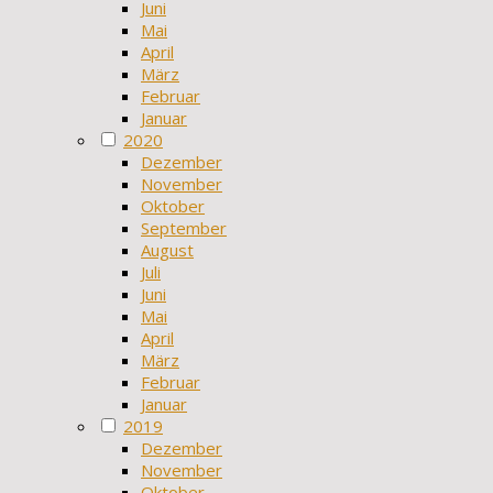
Juni
Mai
April
März
Februar
Januar
2020
Dezember
November
Oktober
September
August
Juli
Juni
Mai
April
März
Februar
Januar
2019
Dezember
November
Oktober