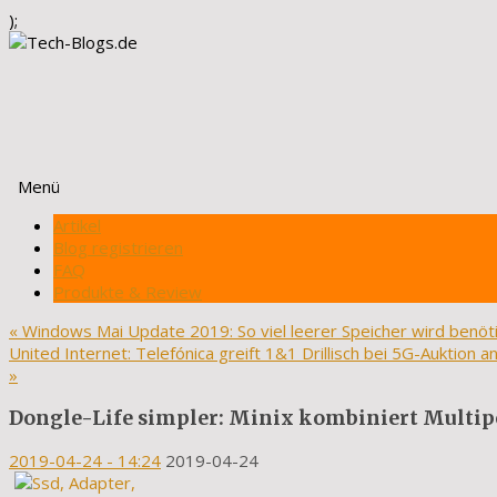
);
Menü
Zum
Artikel
Inhalt
Blog registrieren
springen
FAQ
Produkte & Review
«
Windows Mai Update 2019: So viel leerer Speicher wird benöt
United Internet: Telefónica greift 1&1 Drillisch bei 5G-Auktion a
»
Dongle-Life simpler: Minix kombiniert Multip
2019-04-24
- 14:24
2019-04-24