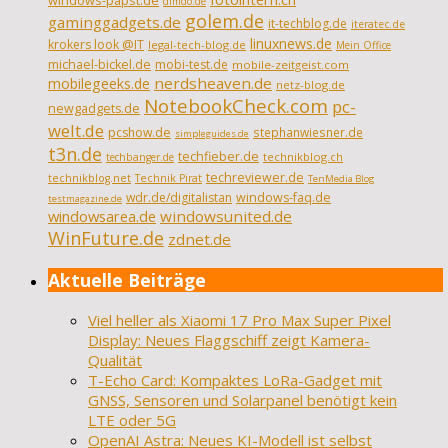
windows-papst.de
dimdo.de
golem.de
gaminggadgets.de
it-techblog.de
iteratec.de
linuxnews.de
krokers look @IT
legal-tech-blog.de
Mein Office
michael-bickel.de
mobi-test.de
mobile-zeitgeist.com
nerdsheaven.de
mobilegeeks.de
netz-blog.de
NotebookCheck.com
pc-
newgadgets.de
welt.de
pcshow.de
stephanwiesner.de
simpleguides.de
t3n.de
techfieber.de
technikblog.ch
techbanger.de
techreviewer.de
technikblog.net
Technik Pirat
TenMedia Blog
wdr.de/digitalistan
windows-faq.de
testmagazine.de
windowsarea.de
windowsunited.de
WinFuture.de
zdnet.de
Aktuelle Beiträge
Viel heller als Xiaomi 17 Pro Max Super Pixel
Display: Neues Flaggschiff zeigt Kamera-
Qualität
T-Echo Card: Kompaktes LoRa-Gadget mit
GNSS, Sensoren und Solarpanel benötigt kein
LTE oder 5G
OpenAI Astra: Neues KI-Modell ist selbst