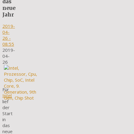
das
neue
Jahr
2019-
04-
26
-
08:55
2019-
04-
26
Für
Intel
lief
der
Start
in
das
neue