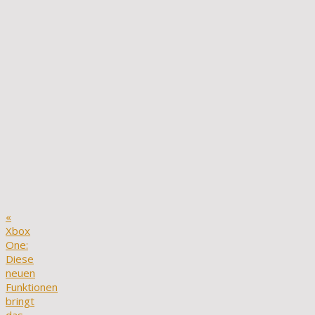
«
Xbox
One:
Diese
neuen
Funktionen
bringt