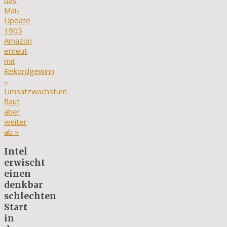
das
Mai-
Update
1905
Amazon
erneut
mit
Rekordgewinn
–
Umsatzwachstum
flaut
aber
weiter
ab
»
Intel
erwischt
einen
denkbar
schlechten
Start
in