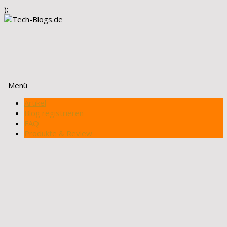
);
Menü
Zum
Artikel
Inhalt
Blog registrieren
springen
FAQ
Produkte & Review