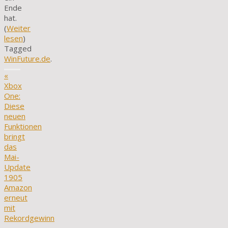
Ende
hat.
(
Weiter
lesen
)
Tagged
WinFuture.de
.
«
Xbox
One:
Diese
neuen
Funktionen
bringt
das
Mai-
Update
1905
Amazon
erneut
mit
Rekordgewinn