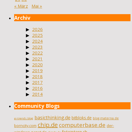
« März
Mai »
Archiv
2026
2025
2024
2023
2022
2021
2020
2019
2018
2017
2016
2014
Community Blogs
basicthinking.de
bitbloks.de
blog.materna.de
ai-trends.blog
chip.de
computerbase.de
borncity.com
der-
fotointern.ch