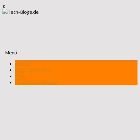
);
Menü
Zum
Artikel
Inhalt
Blog registrieren
springen
FAQ
Produkte & Review