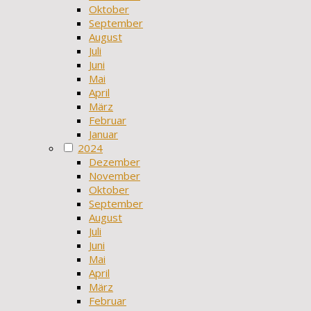
Oktober
September
August
Juli
Juni
Mai
April
März
Februar
Januar
2024
Dezember
November
Oktober
September
August
Juli
Juni
Mai
April
März
Februar