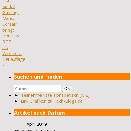
DSL-
Ausfall
Gaming-
Maus:
Corsair
bringt
Ironclaw
RGB
als
Wireless-
Neuauflage
»
Suchen und Finden
Suchen
Suchen
OK
nach:
►
Teilnehmerliste alphabetisch (A-Z)
►
Link Grafiken zu Tech-Blogs.de
Artikel nach Datum
April 2019
M
D
M
D
F
S
S