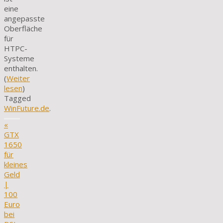
eine
angepasste
Oberfläche
für
HTPC-
Systeme
enthalten.
(
Weiter
lesen
)
Tagged
WinFuture.de
.
«
GTX
1650
für
kleines
Geld
|
100
Euro
bei