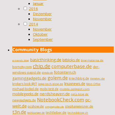
Januar
2016
Dezember
November
2014
November
Oktober
September
Community Blogs
basicthinking.de
bitbloks.de
blog.materna.de
ai-trends.blog
chip.de
computerbase.de
borncity.com
der-
fotointern.ch
windows-papst.de
dimdo.de
golem.de
gaminggadgets.de
it-techblog.de
iteratec.de
linuxnews.de
krokers look @IT
legal-tech-blog.de
Mein Office
michael-bickel.de
mobi-test.de
mobile-zeitgeist.com
nerdsheaven.de
mobilegeeks.de
netz-blog.de
NotebookCheck.com
pc-
newgadgets.de
welt.de
pcshow.de
stephanwiesner.de
simpleguides.de
t3n.de
techfieber.de
technikblog.ch
techbanger.de