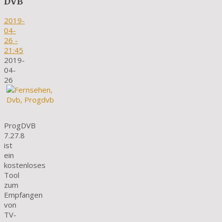
DVB
2019-
04-
26
-
21:45
2019-
04-
26
ProgDVB
7.27.8
ist
ein
kostenloses
Tool
zum
Empfangen
von
TV-