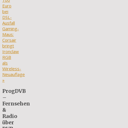
100
Euro
bei
DSL-
Ausfall
Gaming-
Maus:
Corsair
bringt
Ironclaw
RGB
als
Wireless-
Neuauflage
»
ProgDVB
–
Fernsehen
&
Radio
über