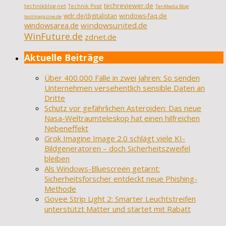
techreviewer.de
technikblog.net
Technik Pirat
TenMedia Blog
wdr.de/digitalistan
windows-faq.de
testmagazine.de
windowsarea.de
windowsunited.de
WinFuture.de
zdnet.de
Aktuelle Beiträge
Über 400.000 Fälle in zwei Jahren: So senden
Unternehmen versehentlich sensible Daten an
Dritte
Schutz vor gefährlichen Asteroiden: Das neue
Nasa-Weltraumteleskop hat einen hilfreichen
Nebeneffekt
Grok Imagine Image 2.0 schlägt viele KI-
Bildgeneratoren – doch Sicherheitszweifel
bleiben
Als Windows-Bluescreen getarnt:
Sicherheitsforscher entdeckt neue Phishing-
Methode
Govee Strip Light 2: Smarter Leuchtstreifen
unterstützt Matter und startet mit Rabatt