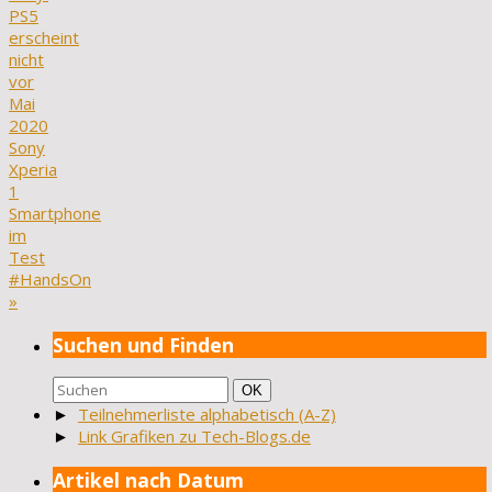
PS5
erscheint
nicht
vor
Mai
2020
Sony
Xperia
1
Smartphone
im
Test
#HandsOn
»
Suchen und Finden
Suchen
Suchen
OK
nach:
►
Teilnehmerliste alphabetisch (A-Z)
►
Link Grafiken zu Tech-Blogs.de
Artikel nach Datum