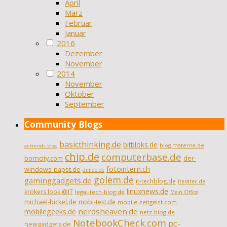
April
März
Februar
Januar
2016
Dezember
November
2014
November
Oktober
September
Community Blogs
basicthinking.de
bitbloks.de
blog.materna.de
ai-trends.blog
chip.de
computerbase.de
borncity.com
der-
fotointern.ch
windows-papst.de
dimdo.de
golem.de
gaminggadgets.de
it-techblog.de
iteratec.de
linuxnews.de
krokers look @IT
legal-tech-blog.de
Mein Office
michael-bickel.de
mobi-test.de
mobile-zeitgeist.com
nerdsheaven.de
mobilegeeks.de
netz-blog.de
NotebookCheck.com
pc-
newgadgets.de