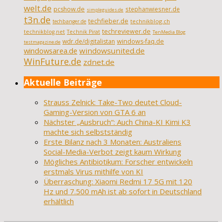
welt.de
pcshow.de
stephanwiesner.de
simpleguides.de
t3n.de
techfieber.de
technikblog.ch
techbanger.de
techreviewer.de
technikblog.net
Technik Pirat
TenMedia Blog
wdr.de/digitalistan
windows-faq.de
testmagazine.de
windowsarea.de
windowsunited.de
WinFuture.de
zdnet.de
Aktuelle Beiträge
Strauss Zelnick: Take-Two deutet Cloud-
Gaming-Version von GTA 6 an
Nächster „Ausbruch“: Auch China-KI Kimi K3
machte sich selbstständig
Erste Bilanz nach 3 Monaten: Australiens
Social-Media-Verbot zeigt kaum Wirkung
Mögliches Antibiotikum: Forscher entwickeln
erstmals Virus mithilfe von KI
Überraschung: Xiaomi Redmi 17 5G mit 120
Hz und 7.500 mAh ist ab sofort in Deutschland
erhältlich