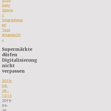
2020
Sony
Xperia
1
Smartphone
im
Test
#HandsOn
»
Supermärkte
dürfen
Digitalisierung
nicht
verpassen
2019-
04-
26
-
15:15
2019-
04-
26