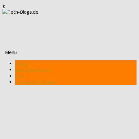
);
Menü
Zum
Artikel
Inhalt
Blog registrieren
springen
FAQ
Produkte & Review