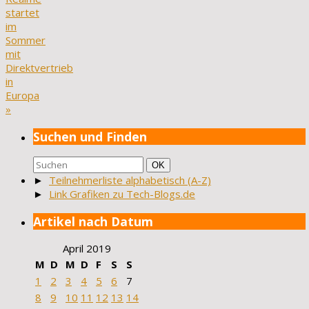
startet
im
Sommer
mit
Direktvertrieb
in
Europa
»
Suchen und Finden
Suchen
Suchen
OK
nach:
►
Teilnehmerliste alphabetisch (A-Z)
►
Link Grafiken zu Tech-Blogs.de
Artikel nach Datum
April 2019
M
D
M
D
F
S
S
1
2
3
4
5
6
7
8
9
10
11
12
13
14