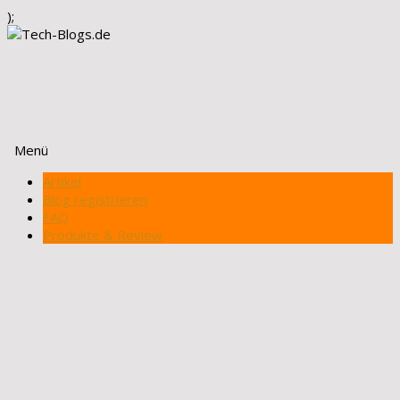
);
Menü
Zum
Artikel
Inhalt
Blog registrieren
springen
FAQ
Produkte & Review