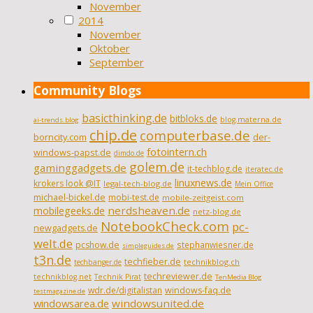
November
2014
November
Oktober
September
Community Blogs
basicthinking.de
bitbloks.de
blog.materna.de
ai-trends.blog
chip.de
computerbase.de
borncity.com
der-
fotointern.ch
windows-papst.de
dimdo.de
golem.de
gaminggadgets.de
it-techblog.de
iteratec.de
linuxnews.de
krokers look @IT
legal-tech-blog.de
Mein Office
michael-bickel.de
mobi-test.de
mobile-zeitgeist.com
nerdsheaven.de
mobilegeeks.de
netz-blog.de
NotebookCheck.com
pc-
newgadgets.de
welt.de
pcshow.de
stephanwiesner.de
simpleguides.de
t3n.de
techfieber.de
technikblog.ch
techbanger.de
techreviewer.de
technikblog.net
Technik Pirat
TenMedia Blog
wdr.de/digitalistan
windows-faq.de
testmagazine.de
windowsarea.de
windowsunited.de