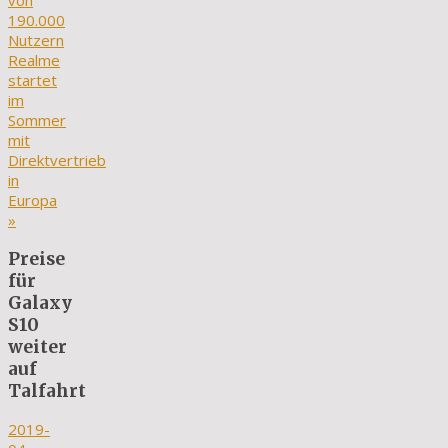
von
190.000
Nutzern
Realme
startet
im
Sommer
mit
Direktvertrieb
in
Europa
»
Preise
für
Galaxy
S10
weiter
auf
Talfahrt
2019-