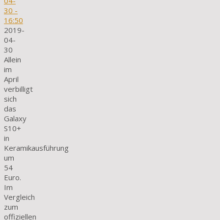
04-
30
-
16:50
2019-
04-
30
Allein
im
April
verbilligt
sich
das
Galaxy
S10+
in
Keramikausführung
um
54
Euro.
Im
Vergleich
zum
offiziellen