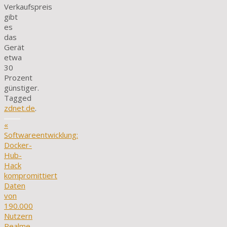
Verkaufspreis
gibt
es
das
Gerät
etwa
30
Prozent
günstiger.
Tagged
zdnet.de
.
«
Softwareentwicklung:
Docker-
Hub-
Hack
kompromittiert
Daten
von
190.000
Nutzern
Realme