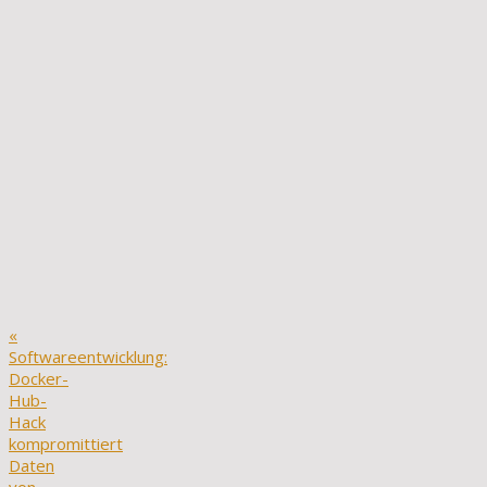
«
Softwareentwicklung:
Docker-
Hub-
Hack
kompromittiert
Daten