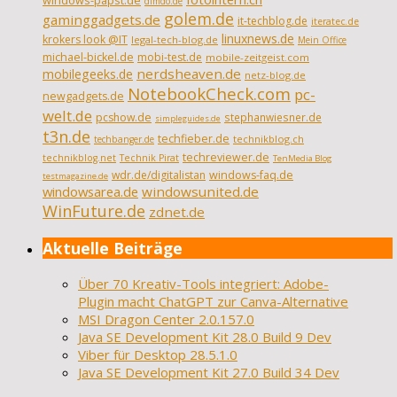
windows-papst.de
dimdo.de
golem.de
gaminggadgets.de
it-techblog.de
iteratec.de
linuxnews.de
krokers look @IT
legal-tech-blog.de
Mein Office
michael-bickel.de
mobi-test.de
mobile-zeitgeist.com
nerdsheaven.de
mobilegeeks.de
netz-blog.de
NotebookCheck.com
pc-
newgadgets.de
welt.de
pcshow.de
stephanwiesner.de
simpleguides.de
t3n.de
techfieber.de
technikblog.ch
techbanger.de
techreviewer.de
technikblog.net
Technik Pirat
TenMedia Blog
wdr.de/digitalistan
windows-faq.de
testmagazine.de
windowsarea.de
windowsunited.de
WinFuture.de
zdnet.de
Aktuelle Beiträge
Über 70 Kreativ-Tools integriert: Adobe-
Plugin macht ChatGPT zur Canva-Alternative
MSI Dragon Center 2.0.157.0
Java SE Development Kit 28.0 Build 9 Dev
Viber für Desktop 28.5.1.0
Java SE Development Kit 27.0 Build 34 Dev