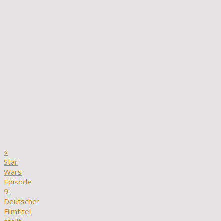
«
Star
Wars
Episode
9:
Deutscher
Filmtitel