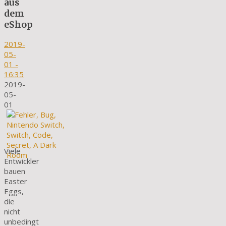
aus
dem
eShop
2019-
05-
01
-
16:35
2019-
05-
01
Viele
Entwickler
bauen
Easter
Eggs,
die
nicht
unbedingt