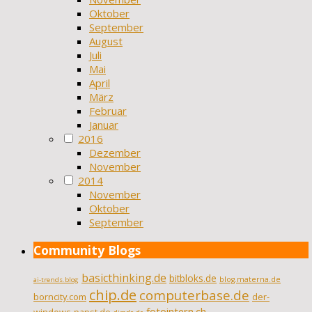
Oktober
September
August
Juli
Mai
April
März
Februar
Januar
2016
Dezember
November
2014
November
Oktober
September
Community Blogs
basicthinking.de
bitbloks.de
blog.materna.de
ai-trends.blog
chip.de
computerbase.de
borncity.com
der-
fotointern.ch