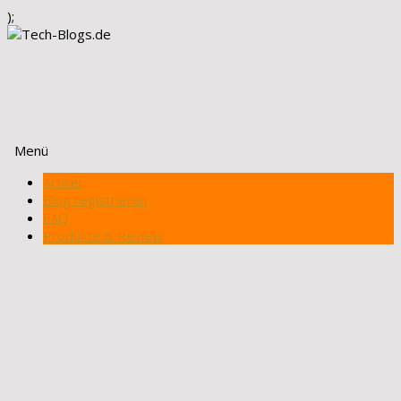
);
Menü
Zum
Artikel
Inhalt
Blog registrieren
springen
FAQ
Produkte & Review