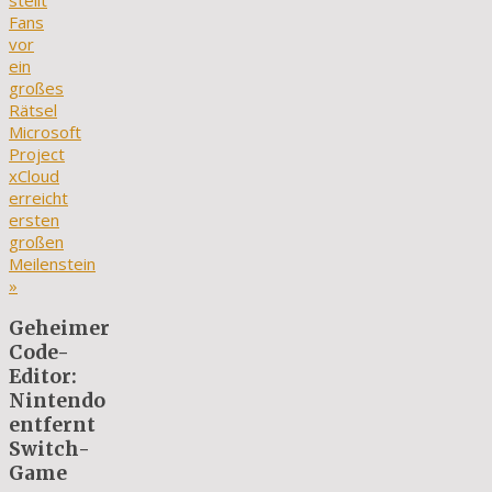
stellt
Fans
vor
ein
großes
Rätsel
Microsoft
Project
xCloud
erreicht
ersten
großen
Meilenstein
»
Geheimer
Code-
Editor:
Nintendo
entfernt
Switch-
Game