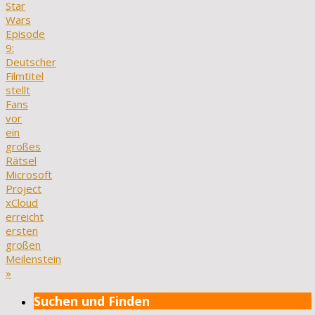
Star
Wars
Episode
9:
Deutscher
Filmtitel
stellt
Fans
vor
ein
großes
Rätsel
Microsoft
Project
xCloud
erreicht
ersten
großen
Meilenstein
»
Suchen und Finden