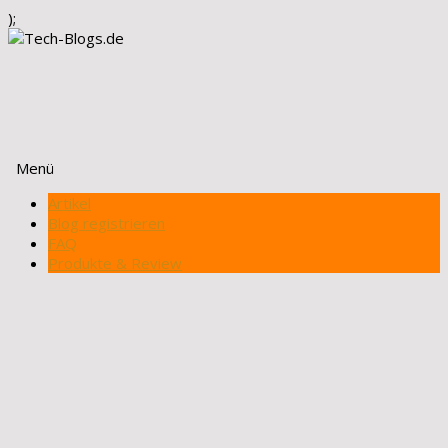
);
Menü
Zum
Artikel
Inhalt
Blog registrieren
springen
FAQ
Produkte & Review