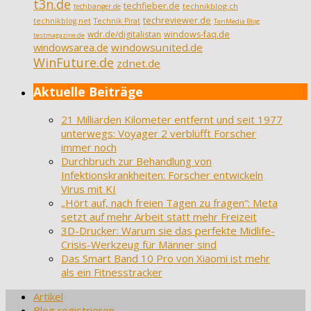
t3n.de
techfieber.de
technikblog.ch
techbanger.de
techreviewer.de
technikblog.net
Technik Pirat
TenMedia Blog
wdr.de/digitalistan
windows-faq.de
testmagazine.de
windowsarea.de
windowsunited.de
WinFuture.de
zdnet.de
Aktuelle Beiträge
21 Milliarden Kilometer entfernt und seit 1977
unterwegs: Voyager 2 verblüfft Forscher
immer noch
Durchbruch zur Behandlung von
Infektionskrankheiten: Forscher entwickeln
Virus mit KI
„Hört auf, nach freien Tagen zu fragen“: Meta
setzt auf mehr Arbeit statt mehr Freizeit
3D-Drucker: Warum sie das perfekte Midlife-
Crisis-Werkzeug für Männer sind
Das Smart Band 10 Pro von Xiaomi ist mehr
als ein Fitnesstracker
Artikel
Blog registrieren