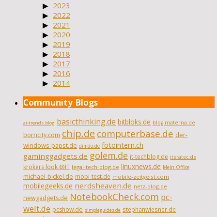
2023
2022
2021
2020
2019
2018
2017
2016
2014
Community Blogs
basicthinking.de
bitbloks.de
blog.materna.de
ai-trends.blog
chip.de
computerbase.de
borncity.com
der-
fotointern.ch
windows-papst.de
dimdo.de
golem.de
gaminggadgets.de
it-techblog.de
iteratec.de
linuxnews.de
krokers look @IT
legal-tech-blog.de
Mein Office
michael-bickel.de
mobi-test.de
mobile-zeitgeist.com
nerdsheaven.de
mobilegeeks.de
netz-blog.de
NotebookCheck.com
pc-
newgadgets.de
welt.de
pcshow.de
stephanwiesner.de
simpleguides.de