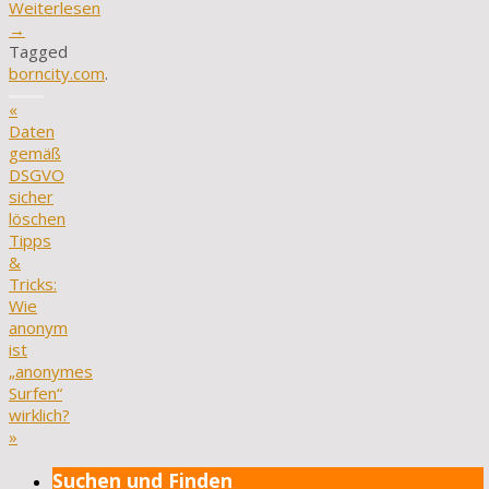
Weiterlesen
→
Tagged
borncity.com
.
«
Daten
gemäß
DSGVO
sicher
löschen
Tipps
&
Tricks:
Wie
anonym
ist
„anonymes
Surfen“
wirklich?
»
Suchen und Finden