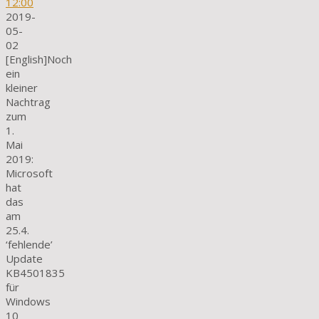
12:00
2019-
05-
02
[English]Noch
ein
kleiner
Nachtrag
zum
1.
Mai
2019:
Microsoft
hat
das
am
25.4.
‘fehlende’
Update
KB4501835
für
Windows
10