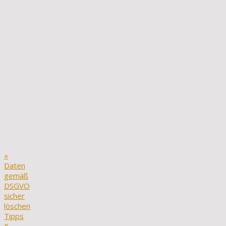
«
Daten
gemäß
DSGVO
sicher
löschen
Tipps