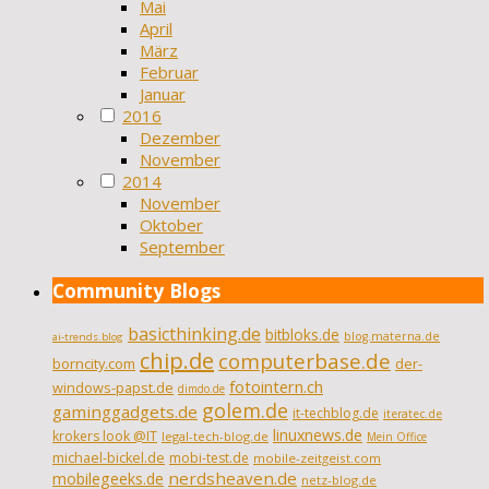
Mai
April
März
Februar
Januar
2016
Dezember
November
2014
November
Oktober
September
Community Blogs
basicthinking.de
bitbloks.de
blog.materna.de
ai-trends.blog
chip.de
computerbase.de
borncity.com
der-
fotointern.ch
windows-papst.de
dimdo.de
golem.de
gaminggadgets.de
it-techblog.de
iteratec.de
linuxnews.de
krokers look @IT
legal-tech-blog.de
Mein Office
michael-bickel.de
mobi-test.de
mobile-zeitgeist.com
nerdsheaven.de
mobilegeeks.de
netz-blog.de