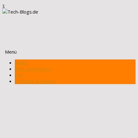
);
Menü
Zum
Artikel
Inhalt
Blog registrieren
springen
FAQ
Produkte & Review