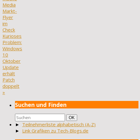
Media
Markt-
Flyer
im
Check
Kurioses
Problem:
Windows
10
Oktober
Update
erhält
Patch
doppelt
»
Suchen und Finden
Suchen
Suchen
OK
nach:
►
Teilnehmerliste alphabetisch (A-Z)
►
Link Grafiken zu Tech-Blogs.de