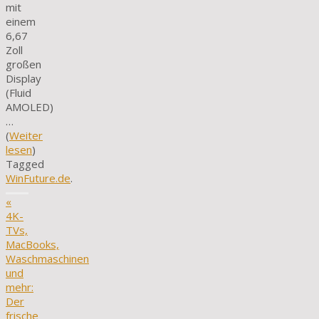
mit
einem
6,67
Zoll
großen
Display
(Fluid
AMOLED)
…
(
Weiter
lesen
)
Tagged
WinFuture.de
.
«
4K-
TVs,
MacBooks,
Waschmaschinen
und
mehr:
Der
frische