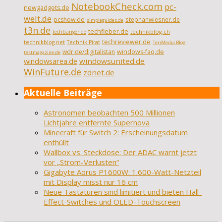
NotebookCheck.com
pc-
newgadgets.de
welt.de
pcshow.de
stephanwiesner.de
simpleguides.de
t3n.de
techfieber.de
technikblog.ch
techbanger.de
techreviewer.de
technikblog.net
Technik Pirat
TenMedia Blog
wdr.de/digitalistan
windows-faq.de
testmagazine.de
windowsarea.de
windowsunited.de
WinFuture.de
zdnet.de
Aktuelle Beiträge
Astronomen beobachten 500 Millionen
Lichtjahre entfernte Supernova
Minecraft für Switch 2: Erscheinungsdatum
enthüllt
Wallbox vs. Steckdose: Der ADAC warnt jetzt
vor „Strom-Verlusten“
Gigabyte Aorus P1600W: 1.600-Watt-Netzteil
mit Display misst nur 16 cm
Neue Tastaturen sind limitiert und bieten Hall-
Effect-Switches und OLED-Touchscreen