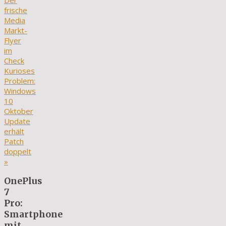
Der
frische
Media
Markt-
Flyer
im
Check
Kurioses
Problem:
Windows
10
Oktober
Update
erhält
Patch
doppelt
»
OnePlus
7
Pro:
Smartphone
mit