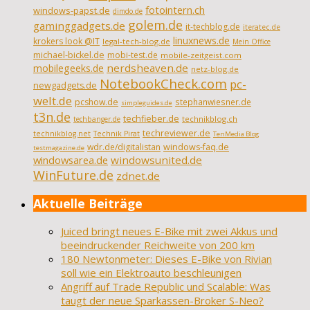
fotointern.ch
windows-papst.de
dimdo.de
golem.de
gaminggadgets.de
it-techblog.de
iteratec.de
linuxnews.de
krokers look @IT
legal-tech-blog.de
Mein Office
michael-bickel.de
mobi-test.de
mobile-zeitgeist.com
nerdsheaven.de
mobilegeeks.de
netz-blog.de
NotebookCheck.com
pc-
newgadgets.de
welt.de
pcshow.de
stephanwiesner.de
simpleguides.de
t3n.de
techfieber.de
technikblog.ch
techbanger.de
techreviewer.de
technikblog.net
Technik Pirat
TenMedia Blog
wdr.de/digitalistan
windows-faq.de
testmagazine.de
windowsarea.de
windowsunited.de
WinFuture.de
zdnet.de
Aktuelle Beiträge
Juiced bringt neues E-Bike mit zwei Akkus und
beeindruckender Reichweite von 200 km
180 Newtonmeter: Dieses E-Bike von Rivian
soll wie ein Elektroauto beschleunigen
Angriff auf Trade Republic und Scalable: Was
taugt der neue Sparkassen-Broker S-Neo?