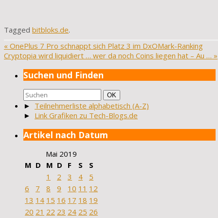
Tagged
bitbloks.de
.
«
OnePlus 7 Pro schnappt sich Platz 3 im DxOMark-Ranking
Cryptopia wird liquidiert … wer da noch Coins liegen hat – Au …
»
Suchen und Finden
Suchen
Suchen
OK
nach:
►
Teilnehmerliste alphabetisch (A-Z)
►
Link Grafiken zu Tech-Blogs.de
Artikel nach Datum
Mai 2019
M
D
M
D
F
S
S
1
2
3
4
5
6
7
8
9
10
11
12
13
14
15
16
17
18
19
20
21
22
23
24
25
26