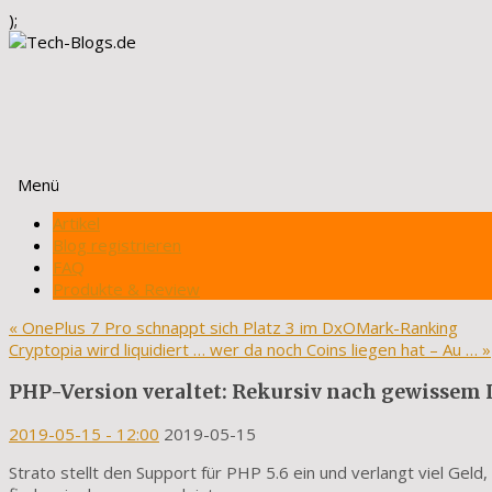
);
Menü
Zum
Artikel
Inhalt
Blog registrieren
springen
FAQ
Produkte & Review
«
OnePlus 7 Pro schnappt sich Platz 3 im DxOMark-Ranking
Cryptopia wird liquidiert … wer da noch Coins liegen hat – Au …
»
PHP-Version veraltet: Rekursiv nach gewissem I
2019-05-15
- 12:00
2019-05-15
Strato stellt den Support für PHP 5.6 ein und verlangt viel Gel