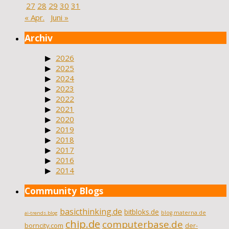
27
28
29
30
31
« Apr.
Juni »
Archiv
2026
2025
2024
2023
2022
2021
2020
2019
2018
2017
2016
2014
Community Blogs
basicthinking.de
bitbloks.de
blog.materna.de
ai-trends.blog
chip.de
computerbase.de
borncity.com
der-