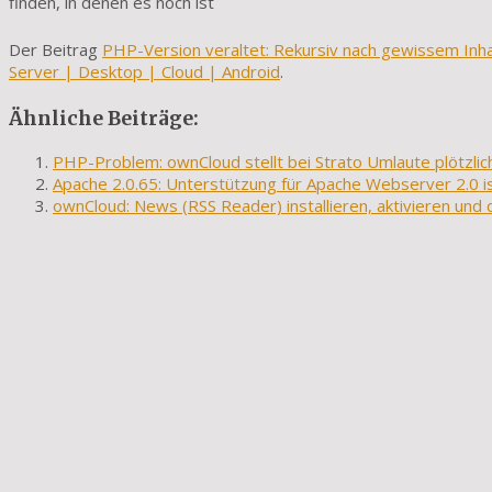
finden, in denen es noch ist
Der Beitrag
PHP-Version veraltet: Rekursiv nach gewissem Inhal
Server | Desktop | Cloud | Android
.
Ähnliche Beiträge:
PHP-Problem: ownCloud stellt bei Strato Umlaute plötzlich
Apache 2.0.65: Unterstützung für Apache Webserver 2.0 is
ownCloud: News (RSS Reader) installieren, aktivieren und