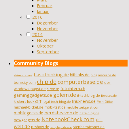
Februar
Januar
2016
Dezember
November
2014
November
Oktober
September
Community Blogs
basicthinking.de
bitbloks.de
blog.materna.de
ai-trends.blog
chip.de
computerbase.de
borncity.com
der-
fotointern.ch
windows-papst.de
dimdo.de
golem.de
gaminggadgets.de
it-techblog.de
iteratec.de
linuxnews.de
krokers look @IT
legal-tech-blog.de
Mein Office
michael-bickel.de
mobi-test.de
mobile-zeitgeist.com
nerdsheaven.de
mobilegeeks.de
netz-blog.de
NotebookCheck.com
pc-
newgadgets.de
welt.de
pcshow.de
stephanwiesner.de
simpleguides.de