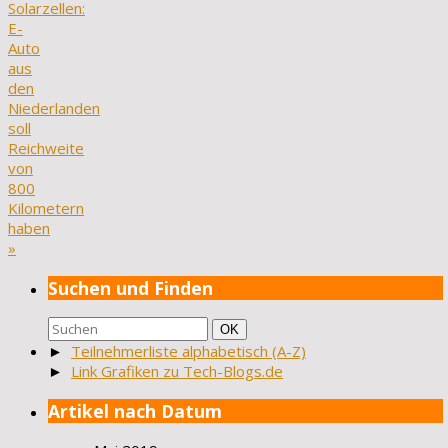
Solarzellen:
E-
Auto
aus
den
Niederlanden
soll
Reichweite
von
800
Kilometern
haben
»
Suchen und Finden
Suchen
Suchen
OK
nach:
►
Teilnehmerliste alphabetisch (A-Z)
►
Link Grafiken zu Tech-Blogs.de
Artikel nach Datum