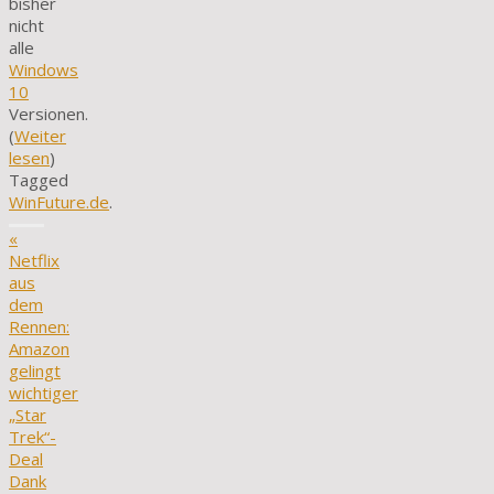
bisher
nicht
alle
Windows
10
Versionen.
(
Weiter
lesen
)
Tagged
WinFuture.de
.
«
Netflix
aus
dem
Rennen:
Amazon
gelingt
wichtiger
„Star
Trek“-
Deal
Dank