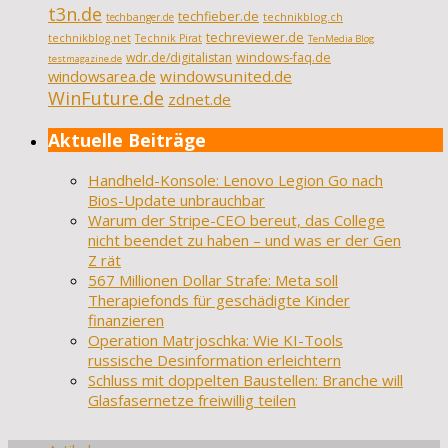
t3n.de
techfieber.de
technikblog.ch
techbanger.de
techreviewer.de
technikblog.net
Technik Pirat
TenMedia Blog
wdr.de/digitalistan
windows-faq.de
testmagazine.de
windowsarea.de
windowsunited.de
WinFuture.de
zdnet.de
Aktuelle Beiträge
Handheld-Konsole: Lenovo Legion Go nach
Bios-Update unbrauchbar
Warum der Stripe-CEO bereut, das College
nicht beendet zu haben – und was er der Gen
Z rät
567 Millionen Dollar Strafe: Meta soll
Therapiefonds für geschädigte Kinder
finanzieren
Operation Matrjoschka: Wie KI-Tools
russische Desinformation erleichtern
Schluss mit doppelten Baustellen: Branche will
Glasfasernetze freiwillig teilen