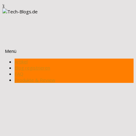
);
Menü
Zum
Artikel
Inhalt
Blog registrieren
springen
FAQ
Produkte & Review