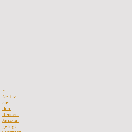
«
Netflix
aus
dem
Rennen:
Amazon
gelingt