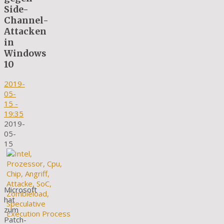
Side-
Channel-
Attacken
in
Windows
10
2019-
05-
15
-
19:35
2019-
05-
15
Microsoft
hat
zum
Patch-