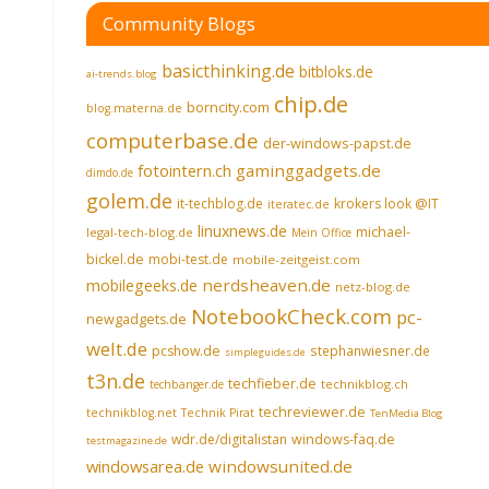
Community Blogs
basicthinking.de
bitbloks.de
ai-trends.blog
chip.de
borncity.com
blog.materna.de
computerbase.de
der-windows-papst.de
fotointern.ch
gaminggadgets.de
dimdo.de
golem.de
it-techblog.de
krokers look @IT
iteratec.de
linuxnews.de
michael-
legal-tech-blog.de
Mein Office
bickel.de
mobi-test.de
mobile-zeitgeist.com
nerdsheaven.de
mobilegeeks.de
netz-blog.de
NotebookCheck.com
pc-
newgadgets.de
welt.de
pcshow.de
stephanwiesner.de
simpleguides.de
t3n.de
techfieber.de
technikblog.ch
techbanger.de
techreviewer.de
technikblog.net
Technik Pirat
TenMedia Blog
wdr.de/digitalistan
windows-faq.de
testmagazine.de
windowsarea.de
windowsunited.de