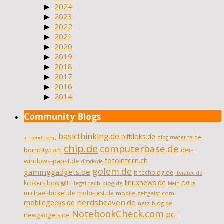
2024
2023
2022
2021
2020
2019
2018
2017
2016
2014
Community Blogs
basicthinking.de
bitbloks.de
blog.materna.de
ai-trends.blog
chip.de
computerbase.de
borncity.com
der-
fotointern.ch
windows-papst.de
dimdo.de
golem.de
gaminggadgets.de
it-techblog.de
iteratec.de
linuxnews.de
krokers look @IT
legal-tech-blog.de
Mein Office
michael-bickel.de
mobi-test.de
mobile-zeitgeist.com
nerdsheaven.de
mobilegeeks.de
netz-blog.de
NotebookCheck.com
pc-
newgadgets.de