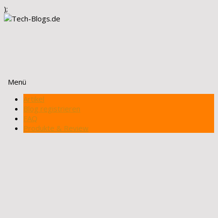
);
Menü
Zum
Artikel
Inhalt
Blog registrieren
springen
FAQ
Produkte & Review