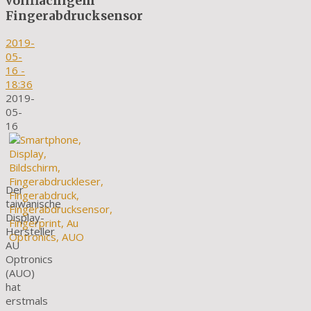
vollflächigem
Fingerabdrucksensor
2019-
05-
16
-
18:36
2019-
05-
16
Der
taiwanische
Display-
Hersteller
AU
Optronics
(AUO)
hat
erstmals