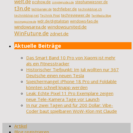
welt.de
pcshow.de
stephanwiesner.de
simpleguides.de
t3n.de
techfieber.de
technikblog.ch
techbanger.de
techreviewer.de
technikblog.net
Technik Pirat
TenMedia Blog
wdr.de/digitalistan
windows-faq.de
testmagazine.de
windowsarea.de
windowsunited.de
WinFuture.de
zdnet.de
Aktuelle Beiträge
Das Smart Band 10 Pro von Xiaomi ist mehr
als ein Fitnesstracker
Historischer Tiefpunkt: Im Juli wollten nur 367
Deutsche einen neuen Tesla
Speichermangel: iPhone 18 Pro und Foldable
könnten schnell knapp werden
Leak: Echte Pixel 11 Pro Exemplare zeigen
neue Tele-Kamera Tage vor Launch
In nur zwei Tagen und für 200 Dollar: Vibe-
Coder baut spielbaren WoW-Klon mit Claude
Artikel
Blog registrieren