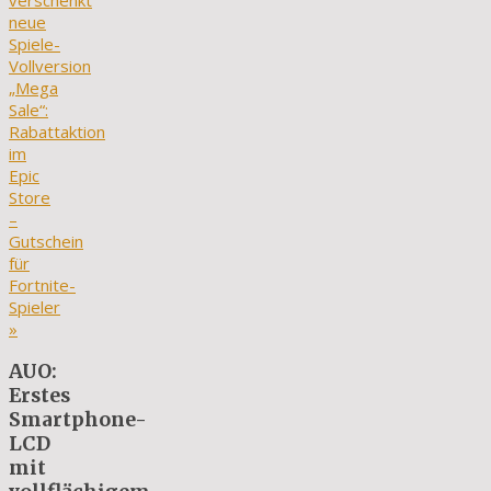
verschenkt
neue
Spiele-
Vollversion
„Mega
Sale“:
Rabattaktion
im
Epic
Store
–
Gutschein
für
Fortnite-
Spieler
»
AUO:
Erstes
Smartphone-
LCD
mit