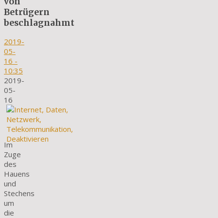
von
Betrügern
beschlagnahmt
2019-
05-
16
-
10:35
2019-
05-
16
Im
Zuge
des
Hauens
und
Stechens
um
die