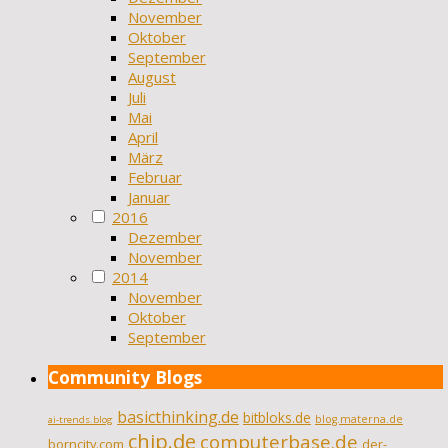
November
Oktober
September
August
Juli
Mai
April
März
Februar
Januar
2016
Dezember
November
2014
November
Oktober
September
Community Blogs
basicthinking.de
bitbloks.de
blog.materna.de
ai-trends.blog
chip.de
computerbase.de
borncity.com
der-