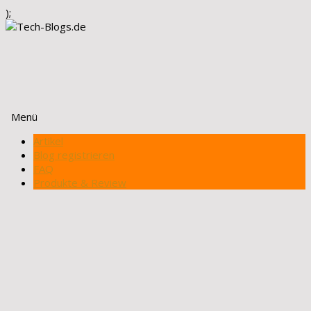
);
Menü
Zum
Artikel
Inhalt
Blog registrieren
springen
FAQ
Produkte & Review