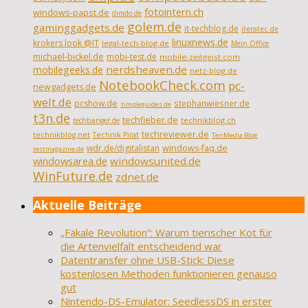
fotointern.ch
windows-papst.de
dimdo.de
golem.de
gaminggadgets.de
it-techblog.de
iteratec.de
linuxnews.de
krokers look @IT
legal-tech-blog.de
Mein Office
michael-bickel.de
mobi-test.de
mobile-zeitgeist.com
nerdsheaven.de
mobilegeeks.de
netz-blog.de
NotebookCheck.com
pc-
newgadgets.de
welt.de
pcshow.de
stephanwiesner.de
simpleguides.de
t3n.de
techfieber.de
technikblog.ch
techbanger.de
techreviewer.de
technikblog.net
Technik Pirat
TenMedia Blog
wdr.de/digitalistan
windows-faq.de
testmagazine.de
windowsarea.de
windowsunited.de
WinFuture.de
zdnet.de
Aktuelle Beiträge
„Fäkale Revolution“: Warum tierischer Kot für
die Artenvielfalt entscheidend war
Datentransfer ohne USB-Stick: Diese
kostenlosen Methoden funktionieren genauso
gut
Nintendo-DS-Emulator: SeedlessDS in erster