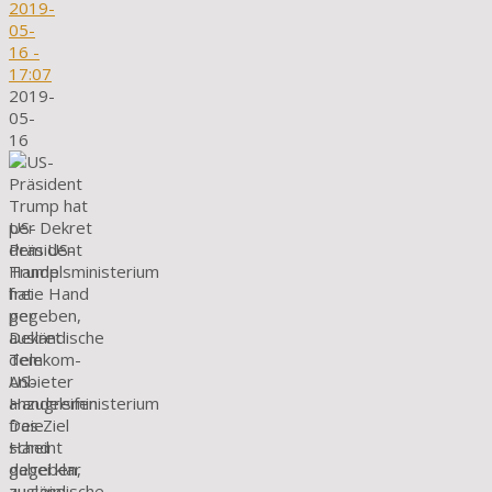
2019-
05-
16
-
17:07
2019-
05-
16
US-
Präsident
Trump
hat
per
Dekret
dem
US-
Handelsministerium
freie
Hand
gegeben,
ausländische