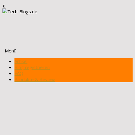
);
Menü
Zum
Artikel
Inhalt
Blog registrieren
springen
FAQ
Produkte & Review