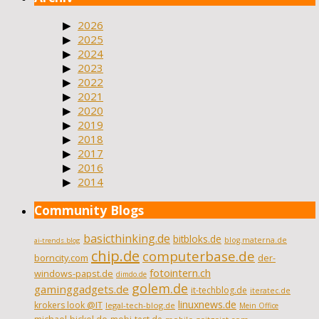
2026
2025
2024
2023
2022
2021
2020
2019
2018
2017
2016
2014
Community Blogs
basicthinking.de
bitbloks.de
blog.materna.de
ai-trends.blog
chip.de
computerbase.de
borncity.com
der-
fotointern.ch
windows-papst.de
dimdo.de
golem.de
gaminggadgets.de
it-techblog.de
iteratec.de
linuxnews.de
krokers look @IT
legal-tech-blog.de
Mein Office