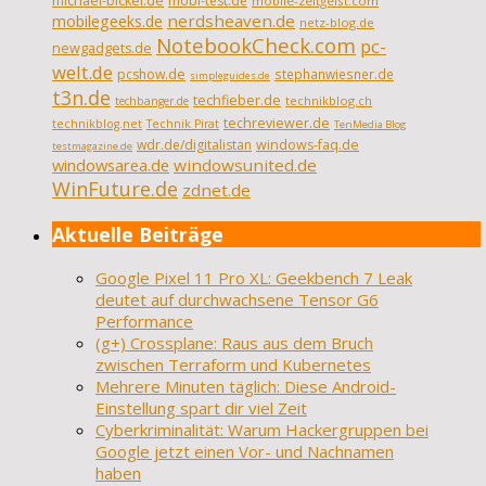
michael-bickel.de
mobi-test.de
mobile-zeitgeist.com
nerdsheaven.de
mobilegeeks.de
netz-blog.de
NotebookCheck.com
pc-
newgadgets.de
welt.de
pcshow.de
stephanwiesner.de
simpleguides.de
t3n.de
techfieber.de
technikblog.ch
techbanger.de
techreviewer.de
technikblog.net
Technik Pirat
TenMedia Blog
wdr.de/digitalistan
windows-faq.de
testmagazine.de
windowsarea.de
windowsunited.de
WinFuture.de
zdnet.de
Aktuelle Beiträge
Google Pixel 11 Pro XL: Geekbench 7 Leak
deutet auf durchwachsene Tensor G6
Performance
(g+) Crossplane: Raus aus dem Bruch
zwischen Terraform und Kubernetes
Mehrere Minuten täglich: Diese Android-
Einstellung spart dir viel Zeit
Cyberkriminalität: Warum Hackergruppen bei
Google jetzt einen Vor- und Nachnamen
haben