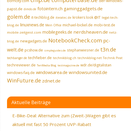
borncity.com
der-windows-
fotointern.ch
gaminggadgets.de
papst.de
dimdo.de
golem.de
it-techblog.de
krokers look @IT
legal-tech-
iteratec.de
linuxnews.de
michael-bickel.de
mobi-test.de
blog.de
Mein Office
nerdsheaven.de
mobilegeeks.de
mobile-zeitgeist.com
netz-
NotebookCheck.com
pc-
newgadgets.de
blog.de
t3n.de
welt.de
pcshow.de
stephanwiesner.de
simpleguides.de
techfieber.de
technikblog.ch
techbanger.de
technikblog.net
Technik Pirat
techreviewer.de
wdr.de/digitalistan
TenMedia Blog
testmagazine.de
windowsarea.de
windowsunited.de
windows-faq.de
WinFuture.de
zdnet.de
Aktuelle Beiträge
E-Bike-Deal: Alternative zum (Zweit-)Wagen gibt es
aktuell mit fast 50 Prozent UVP-Rabatt