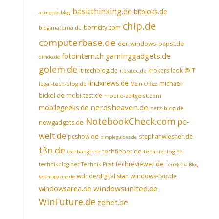
basicthinking.de
bitbloks.de
ai-trends.blog
chip.de
borncity.com
blog.materna.de
computerbase.de
der-windows-papst.de
fotointern.ch
gaminggadgets.de
dimdo.de
golem.de
it-techblog.de
krokers look @IT
iteratec.de
linuxnews.de
michael-
legal-tech-blog.de
Mein Office
bickel.de
mobi-test.de
mobile-zeitgeist.com
nerdsheaven.de
mobilegeeks.de
netz-blog.de
NotebookCheck.com
pc-
newgadgets.de
welt.de
pcshow.de
stephanwiesner.de
simpleguides.de
t3n.de
techfieber.de
technikblog.ch
techbanger.de
techreviewer.de
technikblog.net
Technik Pirat
TenMedia Blog
wdr.de/digitalistan
windows-faq.de
testmagazine.de
windowsarea.de
windowsunited.de
WinFuture.de
zdnet.de