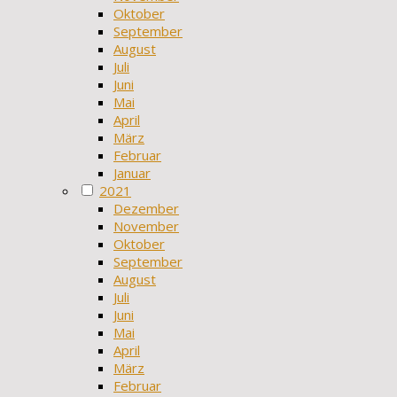
Oktober
September
August
Juli
Juni
Mai
April
März
Februar
Januar
2021
Dezember
November
Oktober
September
August
Juli
Juni
Mai
April
März
Februar