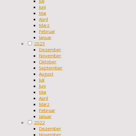
Juli
Juni
Mai
April
März
Februar
Januar
2023
Dezember
November
Oktober
September
August
Juli
Juni
Mai
April
März
Februar
Januar
2022
Dezember
November