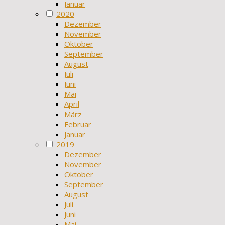
Januar
2020
Dezember
November
Oktober
September
August
Juli
Juni
Mai
April
März
Februar
Januar
2019
Dezember
November
Oktober
September
August
Juli
Juni
Mai