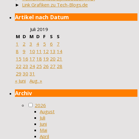
►
Link Grafiken zu Tech-Blogs.de
Artikel nach Datum
Juli 2019
M
D
M
D
F
S
S
1
2
3
4
5
6
7
8
9
10
11
12
13
14
15
16
17
18
19
20
21
22
23
24
25
26
27
28
29
30
31
« Juni
Aug. »
Archiv
2026
August
Juli
Juni
Mai
April