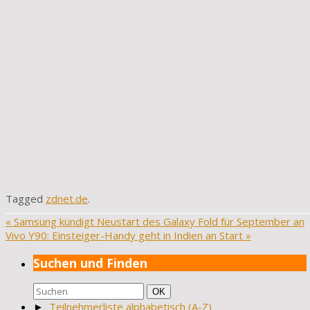
Tagged
zdnet.de
.
«
Samsung kündigt Neustart des Galaxy Fold für September an
Vivo Y90: Einsteiger-Handy geht in Indien an Start
»
Suchen und Finden
Suchen
Suchen
OK
nach:
►
Teilnehmerliste alphabetisch (A-Z)