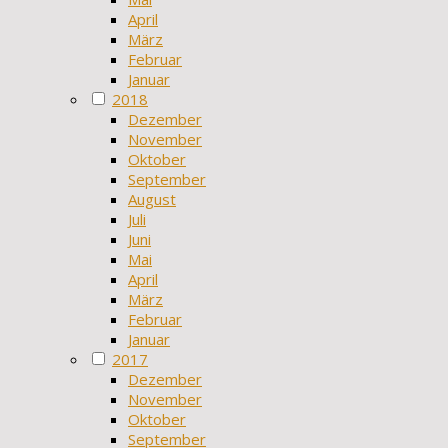
April
März
Februar
Januar
2018
Dezember
November
Oktober
September
August
Juli
Juni
Mai
April
März
Februar
Januar
2017
Dezember
November
Oktober
September