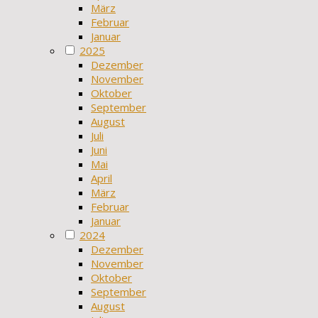
März
Februar
Januar
2025
Dezember
November
Oktober
September
August
Juli
Juni
Mai
April
März
Februar
Januar
2024
Dezember
November
Oktober
September
August