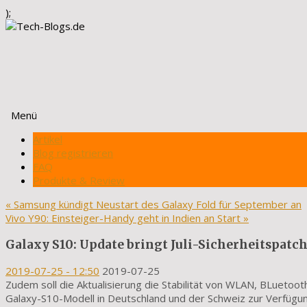
);
Menü
Zum
Artikel
Inhalt
Blog registrieren
springen
FAQ
Produkte & Review
«
Samsung kündigt Neustart des Galaxy Fold für September an
Vivo Y90: Einsteiger-Handy geht in Indien an Start
»
Galaxy S10: Update bringt Juli-Sicherheitspatch
2019-07-25
- 12:50
2019-07-25
Zudem soll die Aktualisierung die Stabilität von WLAN, BLuetoo
Galaxy-S10-Modell in Deutschland und der Schweiz zur Verfügun