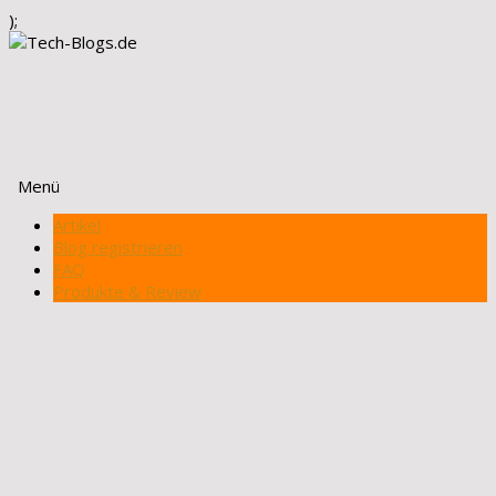
);
Menü
Zum
Artikel
Inhalt
Blog registrieren
springen
FAQ
Produkte & Review