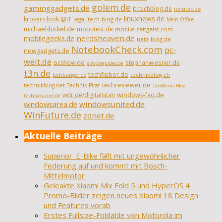
golem.de
gaminggadgets.de
it-techblog.de
iteratec.de
linuxnews.de
krokers look @IT
legal-tech-blog.de
Mein Office
michael-bickel.de
mobi-test.de
mobile-zeitgeist.com
nerdsheaven.de
mobilegeeks.de
netz-blog.de
NotebookCheck.com
pc-
newgadgets.de
welt.de
pcshow.de
stephanwiesner.de
simpleguides.de
t3n.de
techfieber.de
technikblog.ch
techbanger.de
techreviewer.de
technikblog.net
Technik Pirat
TenMedia Blog
wdr.de/digitalistan
windows-faq.de
testmagazine.de
windowsarea.de
windowsunited.de
WinFuture.de
zdnet.de
Aktuelle Beiträge
Superior: E-Bike fällt mit ungewöhnlicher
Federung auf und kommt mit Bosch-
Mittelmotor
Geleakte Xiaomi Mix Fold 5 und HyperOS 4
Promo-Bilder zeigen neues Xiaomi 18 Design
und Features vorab
Erstes Fullsize-Foldable von Motorola im