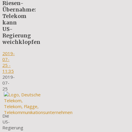
Riesen-
Übernahme:
Telekom
kann
US-
Regierung
weichklopfen
2019-
07-
25
-
11:35
2019-
07-
25
Die
US-
Regierung