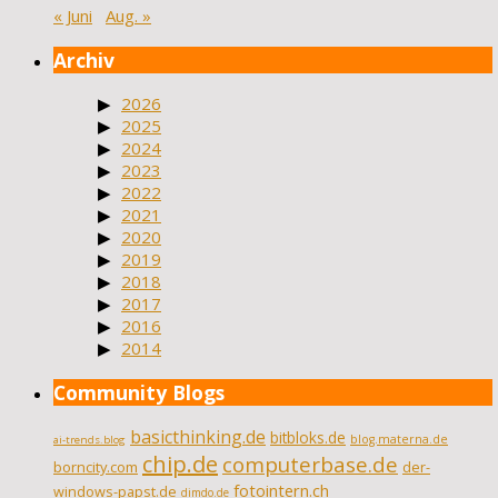
« Juni
Aug. »
Archiv
2026
2025
2024
2023
2022
2021
2020
2019
2018
2017
2016
2014
Community Blogs
basicthinking.de
bitbloks.de
blog.materna.de
ai-trends.blog
chip.de
computerbase.de
borncity.com
der-
fotointern.ch
windows-papst.de
dimdo.de