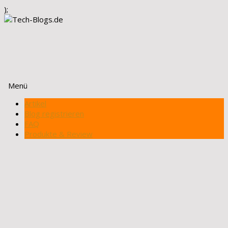
);
Menü
Zum
Artikel
Inhalt
Blog registrieren
springen
FAQ
Produkte & Review