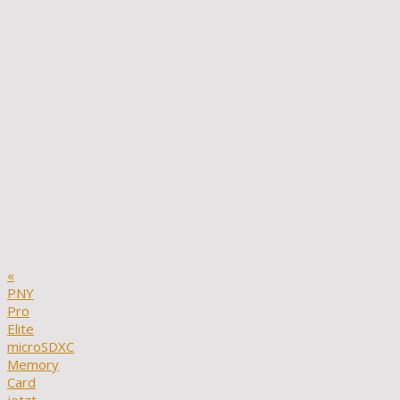
«
PNY
Pro
Elite
microSDXC
Memory
Card