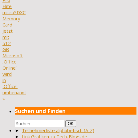
Pro
Elite
microSDXC
Memory
Card
jetzt
mit
512
GB
Microsoft
‚Office
Online‘
wird
in
‚Office‘
umbenannt
»
Suchen und Finden
Suchen
Suchen
OK
nach:
►
Teilnehmerliste alphabetisch (A-Z)
►
Link Grafiken zu Tech-Blogs.de