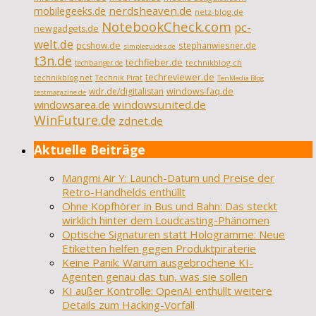
nerdsheaven.de
mobilegeeks.de
netz-blog.de
NotebookCheck.com
pc-
newgadgets.de
welt.de
pcshow.de
stephanwiesner.de
simpleguides.de
t3n.de
techfieber.de
technikblog.ch
techbanger.de
techreviewer.de
technikblog.net
Technik Pirat
TenMedia Blog
wdr.de/digitalistan
windows-faq.de
testmagazine.de
windowsarea.de
windowsunited.de
WinFuture.de
zdnet.de
Aktuelle Beiträge
Mangmi Air Y: Launch-Datum und Preise der
Retro-Handhelds enthüllt
Ohne Kopfhörer in Bus und Bahn: Das steckt
wirklich hinter dem Loudcasting-Phänomen
Optische Signaturen statt Hologramme: Neue
Etiketten helfen gegen Produktpiraterie
Keine Panik: Warum ausgebrochene KI-
Agenten genau das tun, was sie sollen
KI außer Kontrolle: OpenAI enthüllt weitere
Details zum Hacking-Vorfall