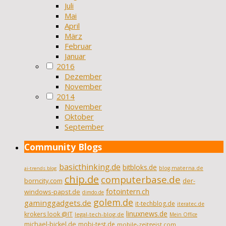
Juli
Mai
April
März
Februar
Januar
2016
Dezember
November
2014
November
Oktober
September
Community Blogs
basicthinking.de
bitbloks.de
blog.materna.de
ai-trends.blog
chip.de
computerbase.de
borncity.com
der-
fotointern.ch
windows-papst.de
dimdo.de
golem.de
gaminggadgets.de
it-techblog.de
iteratec.de
linuxnews.de
krokers look @IT
legal-tech-blog.de
Mein Office
michael-bickel.de
mobi-test.de
mobile-zeitgeist.com