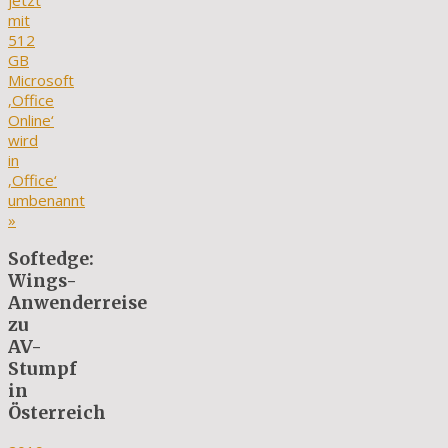
jetzt
mit
512
GB
Microsoft
‚Office
Online‘
wird
in
‚Office‘
umbenannt
»
Softedge:
Wings-
Anwenderreise
zu
AV-
Stumpf
in
Österreich