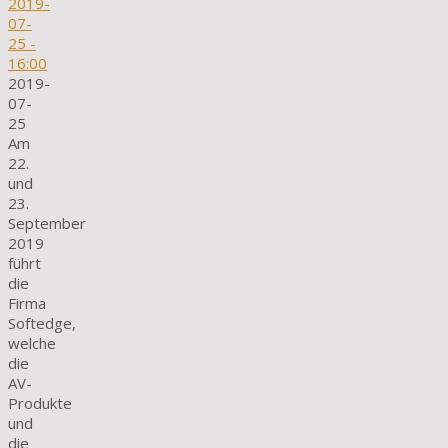
2019-
07-
25
-
16:00
2019-
07-
25
Am
22.
und
23.
September
2019
führt
die
Firma
Softedge,
welche
die
AV-
Produkte
und
die