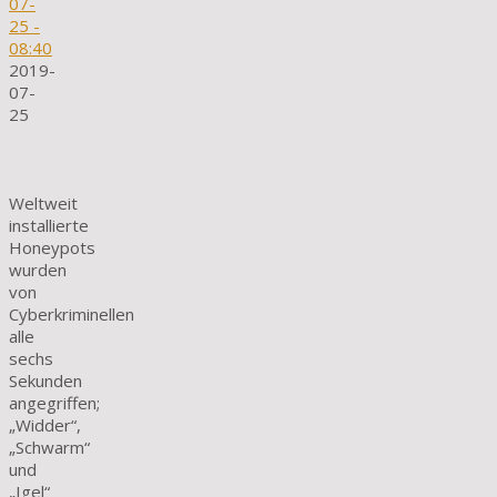
07-
25
-
08:40
2019-
07-
25
Weltweit
installierte
Honeypots
wurden
von
Cyberkriminellen
alle
sechs
Sekunden
angegriffen;
„Widder“,
„Schwarm“
und
„Igel“