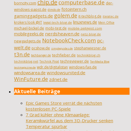
chip.de
computerbase.de
borncity.com
der-
fotointern.ch
windows-papst.de
dimdo.de
golem.de
gaminggadgets.de
it-techblog.de
iteratec.de
linuxnews.de
krokers look @IT
legal-tech-blog.de
Mein Office
michael-bickel.de
mobi-test.de
mobile-zeitgeist.com
nerdsheaven.de
mobilegeeks.de
netz-blog.de
NotebookCheck.com
pc-
newgadgets.de
welt.de
pcshow.de
stephanwiesner.de
simpleguides.de
t3n.de
techfieber.de
technikblog.ch
techbanger.de
techreviewer.de
technikblog.net
Technik Pirat
TenMedia Blog
wdr.de/digitalistan
windows-faq.de
testmagazine.de
windowsarea.de
windowsunited.de
WinFuture.de
zdnet.de
Aktuelle Beiträge
Epic Games Store verrät die nächsten
kostenlosen PC-Spiele
7 Grad kühler ohne Klimaanlage:
Keramikwürfel aus dem 3D-Drucker senken
Temperatur spürbar