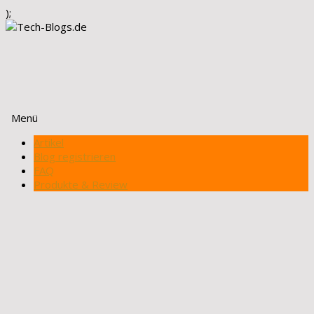
);
Menü
Zum
Artikel
Inhalt
Blog registrieren
springen
FAQ
Produkte & Review