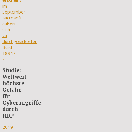
erscheint
im
September
Microsoft
äußert
sich
zu
durchgesickerter
Build
18947
»
Studie:
Weltweit
höchste
Gefahr
für
Cyberangriffe
durch
RDP
2019-