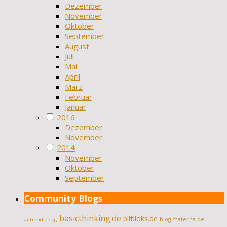
Dezember
November
Oktober
September
August
Juli
Mai
April
März
Februar
Januar
2016
Dezember
November
2014
November
Oktober
September
Community Blogs
basicthinking.de
bitbloks.de
blog.materna.de
ai-trends.blog