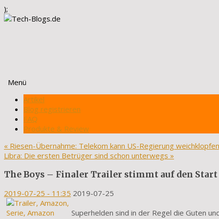
);
Menü
Zum
Artikel
Inhalt
Blog registrieren
springen
FAQ
Produkte & Review
«
Riesen-Übernahme: Telekom kann US-Regierung weichklopfe
Libra: Die ersten Betrüger sind schon unterwegs
»
The Boys – Finaler Trailer stimmt auf den Star
2019-07-25
- 11:35
2019-07-25
Superhelden sind in der Regel die Guten u