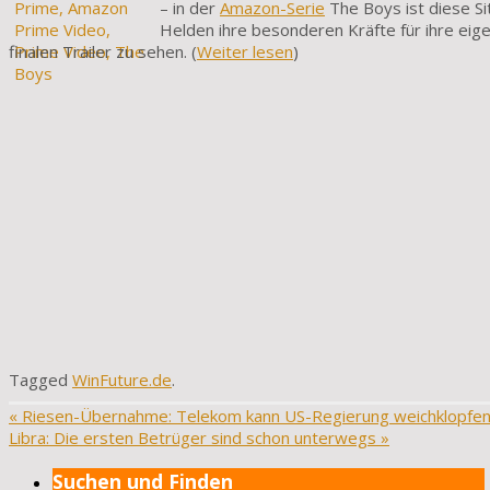
– in der
Amazon-Serie
The Boys ist diese Si
Helden ihre besonderen Kräfte für ihre eige
finalen Trailer zu sehen. (
Weiter lesen
)
Tagged
WinFuture.de
.
«
Riesen-Übernahme: Telekom kann US-Regierung weichklopfe
Libra: Die ersten Betrüger sind schon unterwegs
»
Suchen und Finden