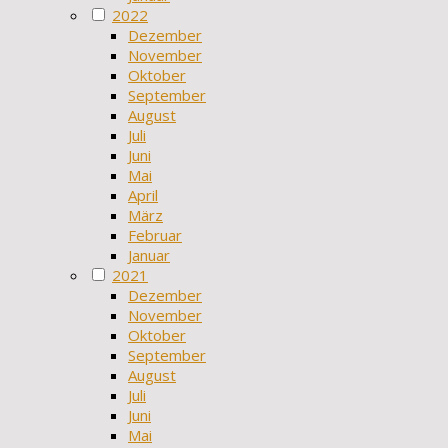
2022
Dezember
November
Oktober
September
August
Juli
Juni
Mai
April
März
Februar
Januar
2021
Dezember
November
Oktober
September
August
Juli
Juni
Mai