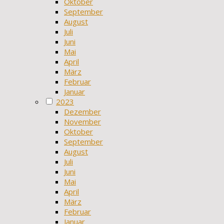
Oktober
September
August
Juli
Juni
Mai
April
März
Februar
Januar
2023
Dezember
November
Oktober
September
August
Juli
Juni
Mai
April
März
Februar
Januar