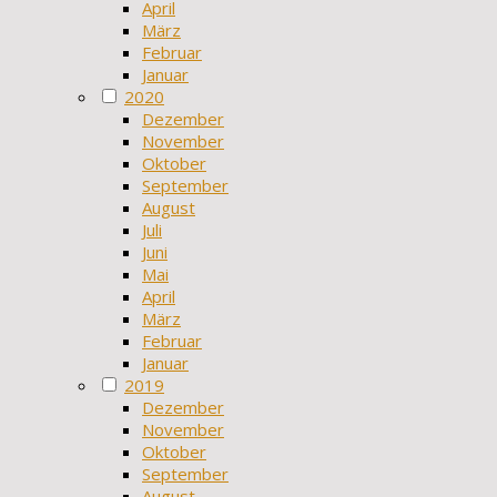
April
März
Februar
Januar
2020
Dezember
November
Oktober
September
August
Juli
Juni
Mai
April
März
Februar
Januar
2019
Dezember
November
Oktober
September
August