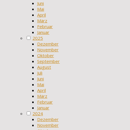
Juni
Mai
April
März
Februar
Januar
2025
Dezember
November
Oktober
September
August
Juli
Juni
Mai
April
März
Februar
Januar
2024
Dezember
November