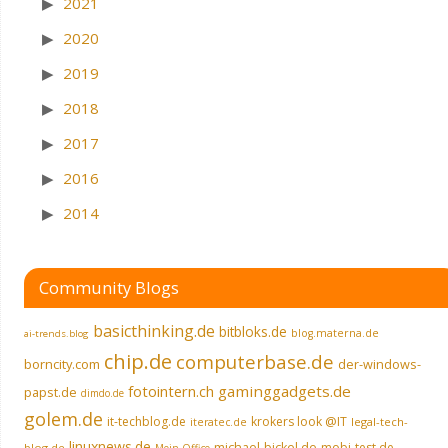
2021
2020
2019
2018
2017
2016
2014
Community Blogs
basicthinking.de
bitbloks.de
blog.materna.de
ai-trends.blog
chip.de
computerbase.de
borncity.com
der-windows-
fotointern.ch
gaminggadgets.de
papst.de
dimdo.de
golem.de
it-techblog.de
krokers look @IT
legal-tech-
iteratec.de
linuxnews.de
michael-bickel.de
mobi-test.de
blog.de