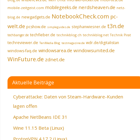
Mein Office
nerdsheaven.de
mobilegeeks.de
mobile-zeitgeist.com
netz-
NotebookCheck.com
pc-
newgadgets.de
blog.de
t3n.de
welt.de
pcshow.de
stephanwiesner.de
simpleguides.de
techfieber.de
technikblog.ch
techbanger.de
technikblog.net
Technik Pirat
techreviewer.de
wdr.de/digitalistan
TenMedia Blog
testmagazine.de
windowsarea.de
windowsunited.de
windows-faq.de
WinFuture.de
zdnet.de
Aktuelle Beiträge
Cyberattacke: Daten von Steam-Hardware-Kunden
lagen offen
Apache NetBeans IDE 31
Wine 11.15 Beta (Linux)
ProtonVPN 4.17.2 (Linux)