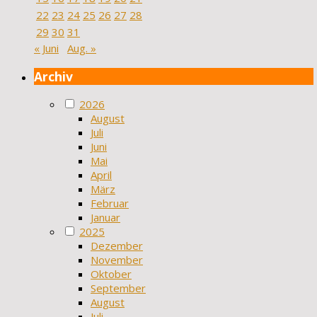
22
23
24
25
26
27
28
29
30
31
« Juni
Aug. »
Archiv
2026
August
Juli
Juni
Mai
April
März
Februar
Januar
2025
Dezember
November
Oktober
September
August
Juli