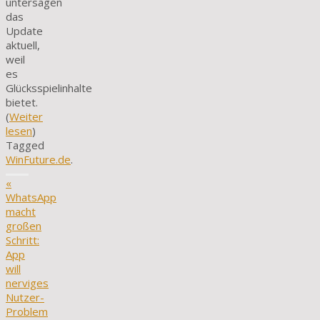
untersagen
das
Update
aktuell,
weil
es
Glücksspielinhalte
bietet.
(
Weiter
lesen
)
Tagged
WinFuture.de
.
«
WhatsApp
macht
großen
Schritt:
App
will
nerviges
Nutzer-
Problem