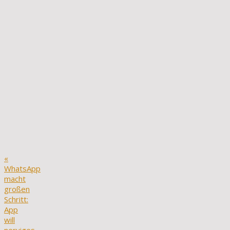
«
WhatsApp
macht
großen
Schritt:
App
will