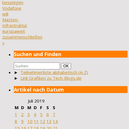
beseitigen
Vodafone
will
Masten-
Infrastruktur
europaweit
zusammenschließen
»
Suchen und Finden
Suchen
Suchen
OK
nach:
►
Teilnehmerliste alphabetisch (A-Z)
►
Link Grafiken zu Tech-Blogs.de
Artikel nach Datum
Juli 2019
M
D
M
D
F
S
S
1
2
3
4
5
6
7
8
9
10
11
12
13
14
15
16
17
18
19
20
21