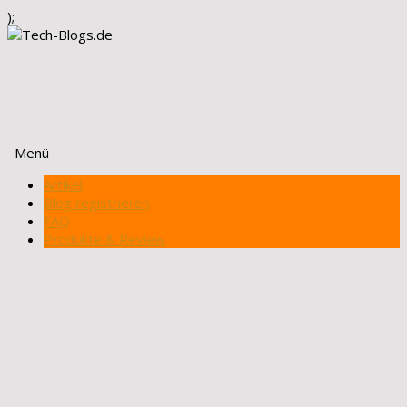
);
Menü
Zum
Artikel
Inhalt
Blog registrieren
springen
FAQ
Produkte & Review