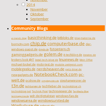
2014
November
Oktober
September
Community Blogs
basicthinking.de
bitbloks.de
blog.materna.de
ai-trends.blog
chip.de
computerbase.de
borncity.com
der-
fotointern.ch
windows-papst.de
dimdo.de
golem.de
gaminggadgets.de
it-techblog.de
iteratec.de
linuxnews.de
krokers look @IT
legal-tech-blog.de
Mein Office
michael-bickel.de
mobi-test.de
mobile-zeitgeist.com
nerdsheaven.de
mobilegeeks.de
netz-blog.de
NotebookCheck.com
pc-
newgadgets.de
welt.de
pcshow.de
stephanwiesner.de
simpleguides.de
t3n.de
techfieber.de
technikblog.ch
techbanger.de
techreviewer.de
technikblog.net
Technik Pirat
TenMedia Blog
wdr.de/digitalistan
windows-faq.de
testmagazine.de
windowsarea.de
windowsunited.de
WinFuture.de
zdnet.de