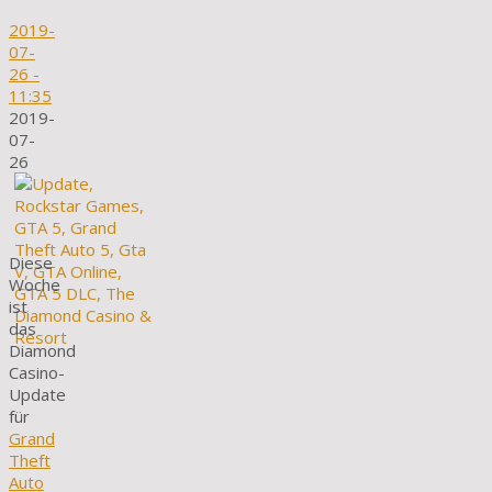
2019-
07-
26
-
11:35
2019-
07-
26
Diese
Woche
ist
das
Diamond
Casino-
Update
für
Grand
Theft
Auto