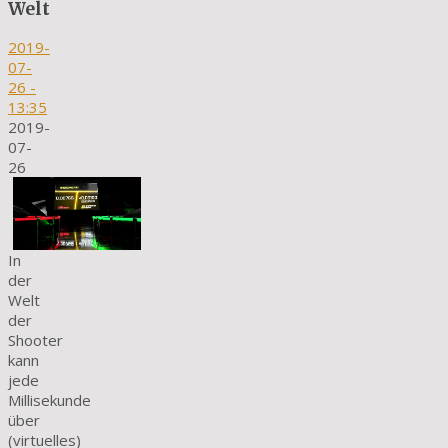
Welt
2019-
07-
26
-
13:35
2019-
07-
26
In
der
Welt
der
Shooter
kann
jede
Millisekunde
über
(virtuelles)