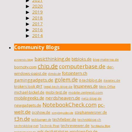
2021
2020
2019
2018
2017
2016
2014
Community Blogs
basicthinking.de
bitbloks.de
blog.materna.de
ai-trends.blog
chip.de
computerbase.de
borncity.com
der-
fotointern.ch
windows-papst.de
dimdo.de
golem.de
gaminggadgets.de
it-techblog.de
iteratec.de
linuxnews.de
krokers look @IT
legal-tech-blog.de
Mein Office
michael-bickel.de
mobi-test.de
mobile-zeitgeist.com
nerdsheaven.de
mobilegeeks.de
netz-blog.de
NotebookCheck.com
pc-
newgadgets.de
welt.de
pcshow.de
stephanwiesner.de
simpleguides.de
t3n.de
techfieber.de
technikblog.ch
techbanger.de
techreviewer.de
technikblog.net
Technik Pirat
TenMedia Blog
wdr.de/digitalistan
windows-faq.de
testmagazine.de