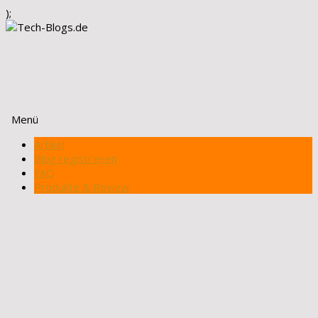
);
Menü
Zum
Artikel
Inhalt
Blog registrieren
springen
FAQ
Produkte & Review