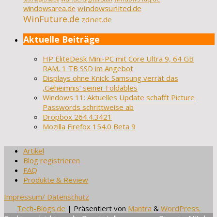
windowsarea.de
windowsunited.de
WinFuture.de
zdnet.de
Aktuelle Beiträge
HP EliteDesk Mini-PC mit Core Ultra 9, 64 GB
RAM, 1 TB SSD im Angebot
Displays ohne Knick: Samsung verrät das
‚Geheimnis‘ seiner Foldables
Windows 11: Aktuelles Update schafft Pic­ture
Passwords schrittweise ab
Dropbox 264.4.3421
Mozilla Firefox 154.0 Beta 9
Artikel
Blog registrieren
FAQ
Produkte & Review
Impressum/ Datenschutz
Tech-Blogs.de
| Präsentiert von
Mantra
&
WordPress.