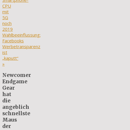
Smartphone-
CPU
mit
5G
noch
2019
Wahlbeeinflussung:
Facebooks
Werbetransparenz
ist
„kaputt“
»
Newcomer
Endgame
Gear
hat
die
angeblich
schnellste
Maus
der