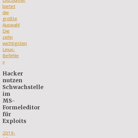
Discounter
bietet
die
größte
Auswahl
Die
zehn
wichtigsten
Linux-
Befehle
»
Hacker
nutzen
Schwachstelle
im
MS-
Formeleditor
für
Exploits
2019-