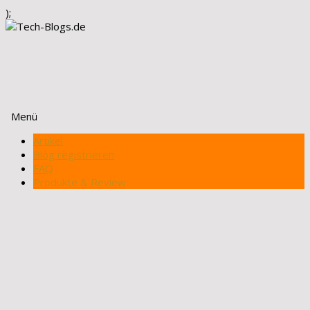
);
Menü
Zum
Artikel
Inhalt
Blog registrieren
springen
FAQ
Produkte & Review