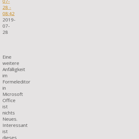
07-
28
-
08:42
2019-
07-
28
Eine
weitere
Anfälligkeit
im
Formeleditor
in
Microsoft
Office
ist
nichts
Neues.
Interessant
ist
dieses