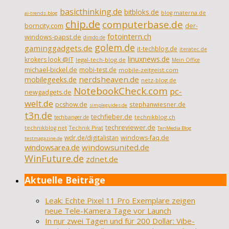
basicthinking.de
bitbloks.de
blog.materna.de
ai-trends.blog
chip.de
computerbase.de
borncity.com
der-
fotointern.ch
windows-papst.de
dimdo.de
golem.de
gaminggadgets.de
it-techblog.de
iteratec.de
linuxnews.de
krokers look @IT
legal-tech-blog.de
Mein Office
michael-bickel.de
mobi-test.de
mobile-zeitgeist.com
nerdsheaven.de
mobilegeeks.de
netz-blog.de
NotebookCheck.com
pc-
newgadgets.de
welt.de
pcshow.de
stephanwiesner.de
simpleguides.de
t3n.de
techfieber.de
technikblog.ch
techbanger.de
techreviewer.de
technikblog.net
Technik Pirat
TenMedia Blog
wdr.de/digitalistan
windows-faq.de
testmagazine.de
windowsarea.de
windowsunited.de
WinFuture.de
zdnet.de
Aktuelle Beiträge
Leak: Echte Pixel 11 Pro Exemplare zeigen
neue Tele-Kamera Tage vor Launch
In nur zwei Tagen und für 200 Dollar: Vibe-