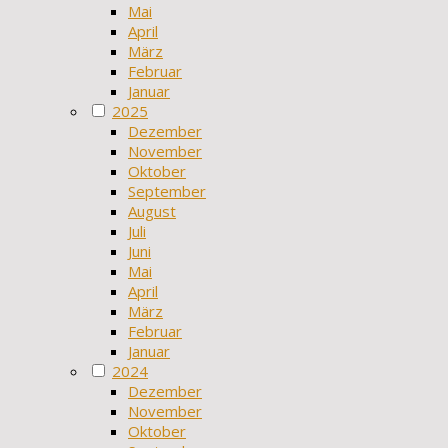
Mai
April
März
Februar
Januar
2025
Dezember
November
Oktober
September
August
Juli
Juni
Mai
April
März
Februar
Januar
2024
Dezember
November
Oktober