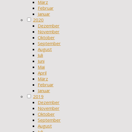
März
Februar
Januar
2020
Dezember
November
Oktober
September
August
Juli
Juni
Mai
April
März
Februar
Januar
2019
Dezember
November
Oktober
September
August
Juli