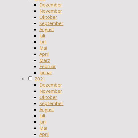
Dezember
November
Oktober
September
August
Juli
Juni
Mai
April
März
Februar
Januar
2021
Dezember
November
Oktober
September
August
Juli
Juni
Mai
April