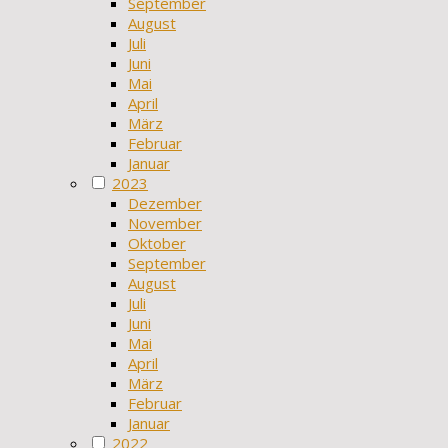
September
August
Juli
Juni
Mai
April
März
Februar
Januar
2023
Dezember
November
Oktober
September
August
Juli
Juni
Mai
April
März
Februar
Januar
2022