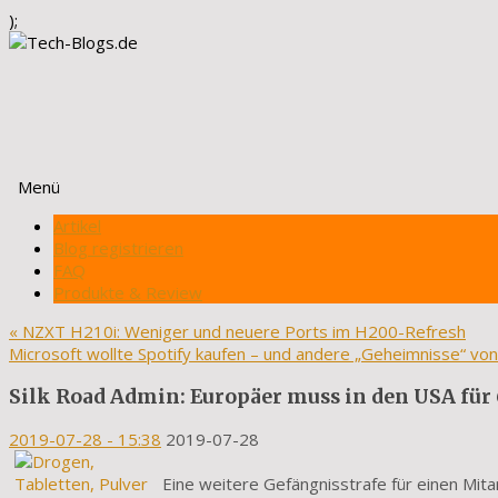
);
Menü
Zum
Artikel
Inhalt
Blog registrieren
springen
FAQ
Produkte & Review
«
NZXT H210i: Weniger und neuere Ports im H200-Refresh
Microsoft wollte Spotify kaufen – und andere „Geheimnisse“ von
Silk Road Admin: Europäer muss in den USA für 
2019-07-28
- 15:38
2019-07-28
Eine weitere Gefängnisstrafe für einen Mita