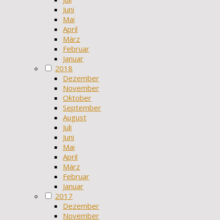
Juni
Mai
April
März
Februar
Januar
2018
Dezember
November
Oktober
September
August
Juli
Juni
Mai
April
März
Februar
Januar
2017
Dezember
November