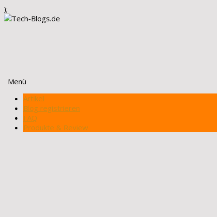
);
Menü
Zum
Artikel
Inhalt
Blog registrieren
springen
FAQ
Produkte & Review