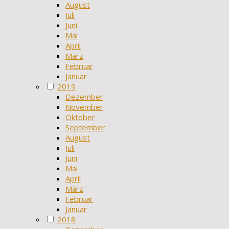
August
Juli
Juni
Mai
April
März
Februar
Januar
2019
Dezember
November
Oktober
September
August
Juli
Juni
Mai
April
März
Februar
Januar
2018