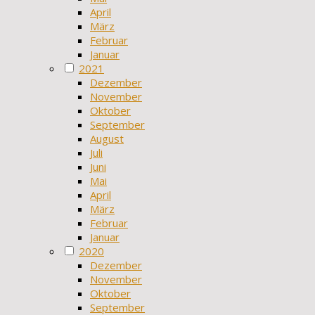
April
März
Februar
Januar
2021
Dezember
November
Oktober
September
August
Juli
Juni
Mai
April
März
Februar
Januar
2020
Dezember
November
Oktober
September