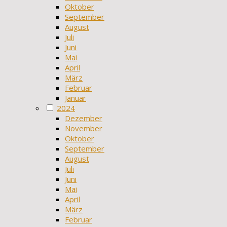
Oktober
September
August
Juli
Juni
Mai
April
März
Februar
Januar
2024
Dezember
November
Oktober
September
August
Juli
Juni
Mai
April
März
Februar