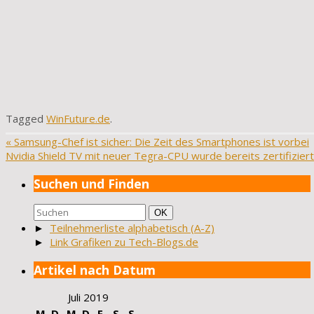
Tagged
WinFuture.de
.
«
Samsung-Chef ist sicher: Die Zeit des Smartphones ist vorbei
Nvidia Shield TV mit neuer Tegra-CPU wurde bereits zertifizier
Suchen und Finden
Suchen
Suchen
OK
nach:
►
Teilnehmerliste alphabetisch (A-Z)
►
Link Grafiken zu Tech-Blogs.de
Artikel nach Datum
Juli 2019
M
D
M
D
F
S
S