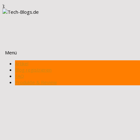
);
Menü
Zum
Artikel
Inhalt
Blog registrieren
springen
FAQ
Produkte & Review