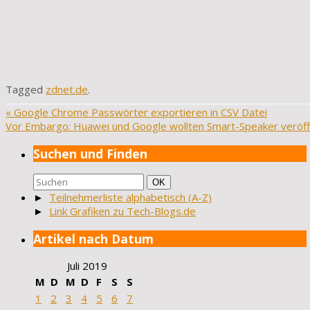
Tagged
zdnet.de
.
«
Google Chrome Passwörter exportieren in CSV Datei
Vor Embargo: Huawei und Google wollten Smart-Speaker veröff
Suchen und Finden
Suchen
Suchen
OK
nach:
►
Teilnehmerliste alphabetisch (A-Z)
►
Link Grafiken zu Tech-Blogs.de
Artikel nach Datum
Juli 2019
M
D
M
D
F
S
S
1
2
3
4
5
6
7