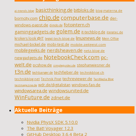
basicthinking.de
bitbloks.de
blog.materna.de
ai-trends.blog
chip.de
computerbase.de
borncity.com
der-
fotointern.ch
windows-papst.de
dimdo.de
golem.de
gaminggadgets.de
it-techblog.de
iteratec.de
linuxnews.de
krokers look @IT
legal-tech-blog.de
Mein Office
michael-bickel.de
mobi-test.de
mobile-zeitgeist.com
nerdsheaven.de
mobilegeeks.de
netz-blog.de
NotebookCheck.com
pc-
newgadgets.de
welt.de
pcshow.de
stephanwiesner.de
simpleguides.de
t3n.de
techfieber.de
technikblog.ch
techbanger.de
techreviewer.de
technikblog.net
Technik Pirat
TenMedia Blog
wdr.de/digitalistan
windows-faq.de
testmagazine.de
windowsarea.de
windowsunited.de
WinFuture.de
zdnet.de
Aktuelle Beiträge
Nvidia PhysX SDK 5.10.0
The Bat! Voyager 12.3
GitHub Desktop 3.6.4 Beta 2