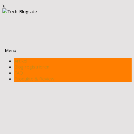
);
Menü
Zum
Artikel
Inhalt
Blog registrieren
springen
FAQ
Produkte & Review