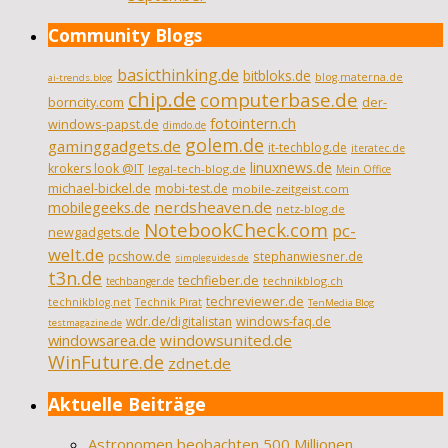
Community Blogs
basicthinking.de
bitbloks.de
blog.materna.de
ai-trends.blog
chip.de
computerbase.de
borncity.com
der-
fotointern.ch
windows-papst.de
dimdo.de
golem.de
gaminggadgets.de
it-techblog.de
iteratec.de
linuxnews.de
krokers look @IT
legal-tech-blog.de
Mein Office
michael-bickel.de
mobi-test.de
mobile-zeitgeist.com
nerdsheaven.de
mobilegeeks.de
netz-blog.de
NotebookCheck.com
pc-
newgadgets.de
welt.de
pcshow.de
stephanwiesner.de
simpleguides.de
t3n.de
techfieber.de
technikblog.ch
techbanger.de
techreviewer.de
technikblog.net
Technik Pirat
TenMedia Blog
wdr.de/digitalistan
windows-faq.de
testmagazine.de
windowsarea.de
windowsunited.de
WinFuture.de
zdnet.de
Aktuelle Beiträge
Astronomen beobachten 500 Millionen