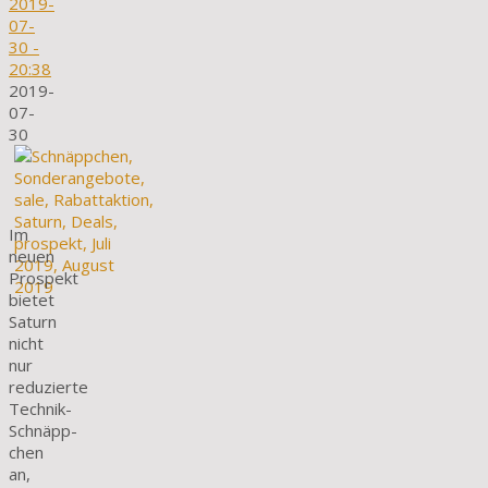
2019-
07-
30
-
20:38
2019-
07-
30
Im
neuen
Prospekt
bietet
Saturn
nicht
nur
reduzierte
Technik-
Schnäpp­
chen
an,