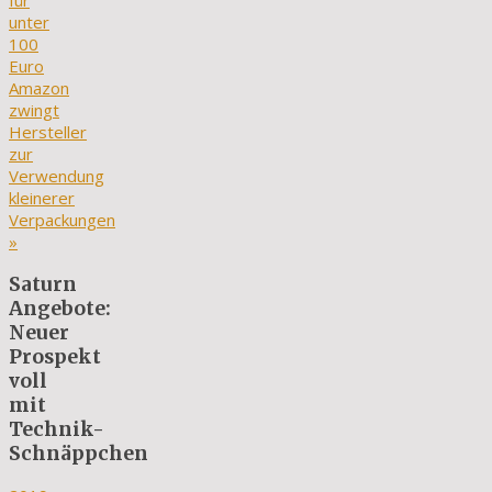
für
unter
100
Euro
Amazon
zwingt
Hersteller
zur
Verwendung
kleinerer
Verpackungen
»
Saturn
Angebote:
Neuer
Prospekt
voll
mit
Technik-
Schnäppchen