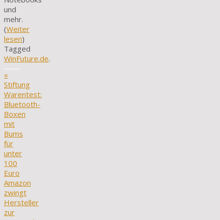
und
mehr.
(
Weiter
lesen
)
Tagged
WinFuture.de
.
«
Stiftung
Warentest:
Bluetooth-
Boxen
mit
Bums
für
unter
100
Euro
Amazon
zwingt
Hersteller
zur