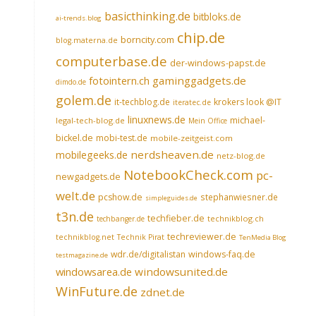
basicthinking.de
bitbloks.de
ai-trends.blog
chip.de
borncity.com
blog.materna.de
computerbase.de
der-windows-papst.de
fotointern.ch
gaminggadgets.de
dimdo.de
golem.de
it-techblog.de
krokers look @IT
iteratec.de
linuxnews.de
michael-
legal-tech-blog.de
Mein Office
bickel.de
mobi-test.de
mobile-zeitgeist.com
nerdsheaven.de
mobilegeeks.de
netz-blog.de
NotebookCheck.com
pc-
newgadgets.de
welt.de
pcshow.de
stephanwiesner.de
simpleguides.de
t3n.de
techfieber.de
technikblog.ch
techbanger.de
techreviewer.de
technikblog.net
Technik Pirat
TenMedia Blog
wdr.de/digitalistan
windows-faq.de
testmagazine.de
windowsarea.de
windowsunited.de
WinFuture.de
zdnet.de