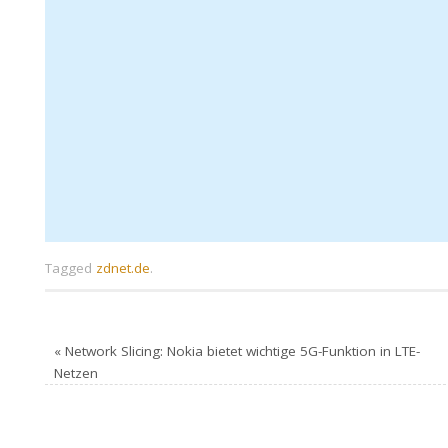
Tagged
zdnet.de
.
«
Network Slicing: Nokia bietet wichtige 5G-Funktion in LTE-
Netzen