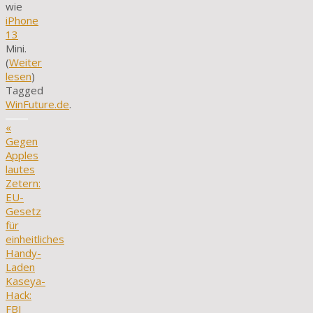
wie
iPhone
13
Mini.
(
Weiter
lesen
)
Tagged
WinFuture.de
.
«
Gegen
Apples
lautes
Zetern:
EU-
Gesetz
für
einheitliches
Handy-
Laden
Kaseya-
Hack:
FBI