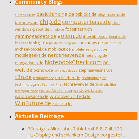
Community Blogs
basicthinking.de
bitbloks.de
blog.materna.de
ai-trends.blog
chip.de
computerbase.de
borncity.com
der-
fotointern.ch
windows-papst.de
dimdo.de
golem.de
gaminggadgets.de
it-techblog.de
iteratec.de
linuxnews.de
krokers look @IT
legal-tech-blog.de
Mein Office
michael-bickel.de
mobi-test.de
mobile-zeitgeist.com
nerdsheaven.de
mobilegeeks.de
netz-blog.de
NotebookCheck.com
pc-
newgadgets.de
welt.de
pcshow.de
stephanwiesner.de
simpleguides.de
t3n.de
techfieber.de
technikblog.ch
techbanger.de
techreviewer.de
technikblog.net
Technik Pirat
TenMedia Blog
wdr.de/digitalistan
windows-faq.de
testmagazine.de
windowsarea.de
windowsunited.de
WinFuture.de
zdnet.de
Aktuelle Beiträge
Günstiges Alldocube-Tablet mit 8,8-Zoll-120-
Hz-Display und schlankem Design vorgestellt