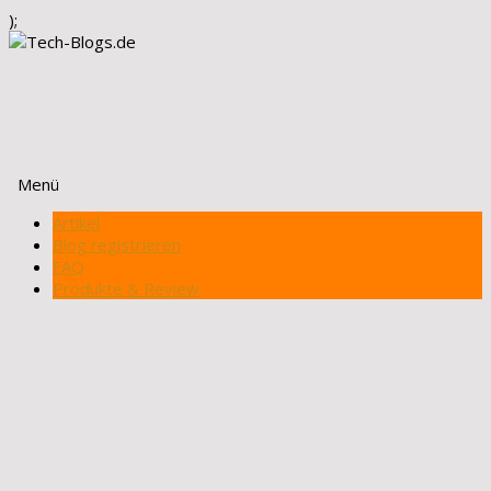
);
Menü
Zum
Artikel
Inhalt
Blog registrieren
springen
FAQ
Produkte & Review