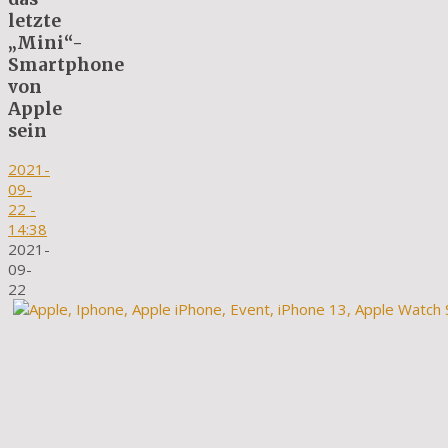
letzte
„Mini“-
Smartphone
von
Apple
sein
2021-
09-
22
-
14:38
2021-
09-
22