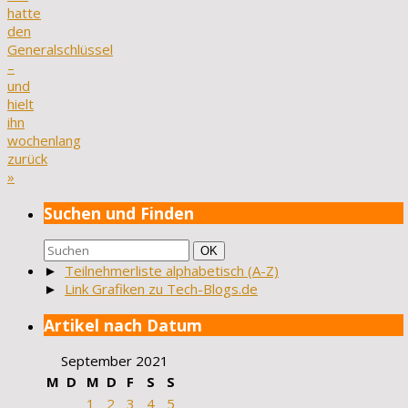
hatte
den
Generalschlüssel
–
und
hielt
ihn
wochenlang
zurück
»
Suchen und Finden
Suchen
Suchen
OK
nach:
►
Teilnehmerliste alphabetisch (A-Z)
►
Link Grafiken zu Tech-Blogs.de
Artikel nach Datum
September 2021
M
D
M
D
F
S
S
1
2
3
4
5