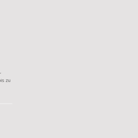
“
is zu