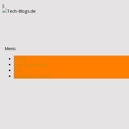
);
Menü
Zum
Artikel
Inhalt
Blog registrieren
springen
FAQ
Produkte & Review