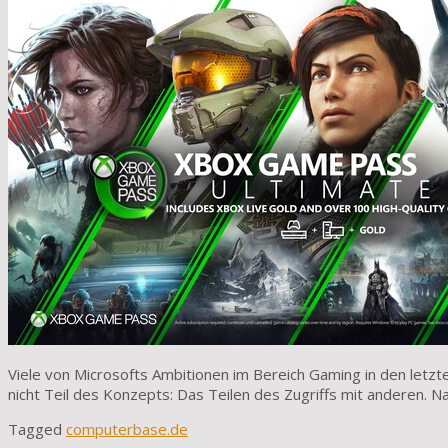
Viele von Microsofts Ambitionen im Bereich Gaming in den letzt
nicht Teil des Konzepts: Das Teilen des Zugriffs mit anderen. Nac
Tagged
computerbase.de