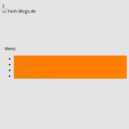
);
Menü
Zum
Artikel
Inhalt
Blog registrieren
springen
FAQ
Produkte & Review