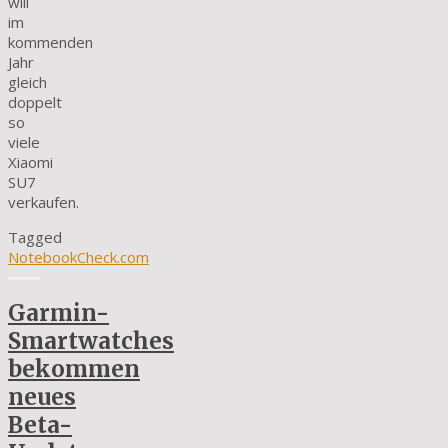
will
im
kommenden
Jahr
gleich
doppelt
so
viele
Xiaomi
SU7
verkaufen.
Tagged
NotebookCheck.com
Garmin-
Smartwatches
bekommen
neues
Beta-