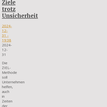
Ziele
trotz
Unsicherheit
2024-
12-
31
-
19:38
2024-
12-
31
Die
ZIEL-
Methode
soll
Unternehmen
helfen,
auch
in
Zeiten
der