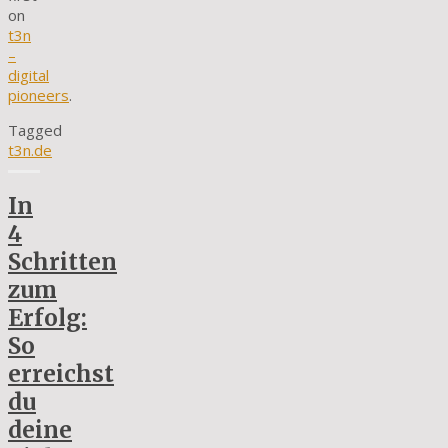
on
t3n
–
digital
pioneers
.
Tagged
t3n.de
In
4
Schritten
zum
Erfolg:
So
erreichst
du
deine