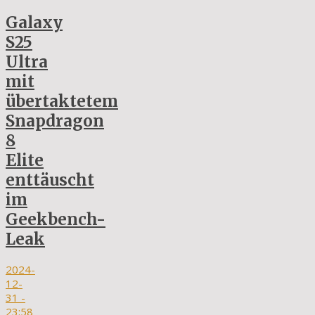
Galaxy
S25
Ultra
mit
übertaktetem
Snapdragon
8
Elite
enttäuscht
im
Geekbench-
Leak
2024-
12-
31
-
23:58