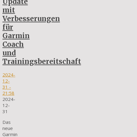
Update
mit
Verbesserungen
für
Garmin
Coach
und
Trainingsbereitschaft
2024-
12-
31
-
21:58
2024-
12-
31
Das
neue
Garmin