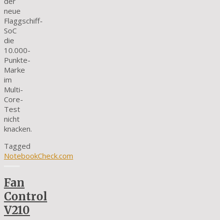
der
neue
Flaggschiff-
SoC
die
10.000-
Punkte-
Marke
im
Multi-
Core-
Test
nicht
knacken.
Tagged
NotebookCheck.com
Fan
Control
V210