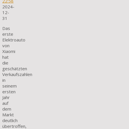
22:58
2024-
12-
31
Das
erste
Elektroauto
von
Xiaomi
hat
die
geschätzten
Verkaufszahlen
in
seinem
ersten
Jahr
auf
dem
Markt
deutlich
übertroffen,