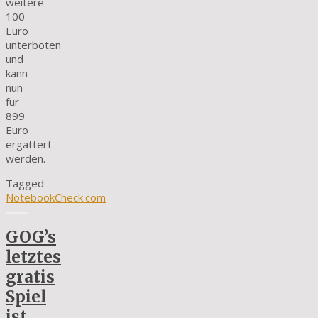
weitere
100
Euro
unterboten
und
kann
nun
für
899
Euro
ergattert
werden.
Tagged
NotebookCheck.com
GOG’s
letztes
gratis
Spiel
ist