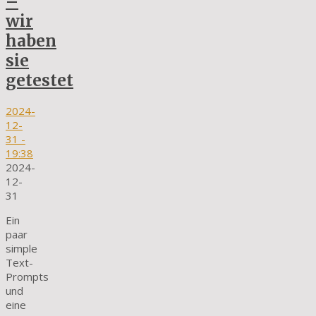
–
wir
haben
sie
getestet
2024-
12-
31
-
19:38
2024-
12-
31
Ein
paar
simple
Text-
Prompts
und
eine