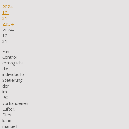
2024-
12-
31
-
23:34
2024-
12-
31
Fan
Control
ermöglicht
die
individuelle
Steuerung
der
im
PC
vorhandenen
Lüfter.
Dies
kann
manuell,