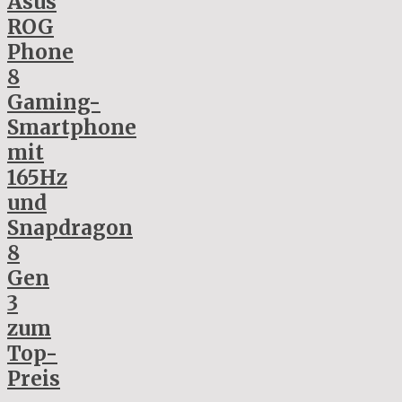
Asus
ROG
Phone
8
Gaming-
Smartphone
mit
165Hz
und
Snapdragon
8
Gen
3
zum
Top-
Preis