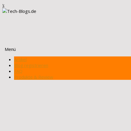
);
Menü
Zum
Artikel
Inhalt
Blog registrieren
springen
FAQ
Produkte & Review