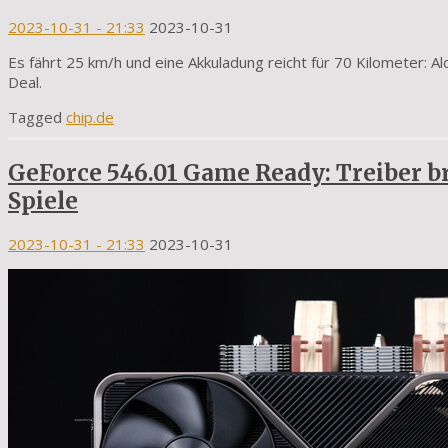
2023-10-31
- 21:33
2023-10-31
Es fährt 25 km/h und eine Akkuladung reicht für 70 Kilometer: Ald
Deal.
Tagged
chip.de
GeForce 546.01 Game Ready: Treiber b
Spiele
2023-10-31
- 21:33
2023-10-31