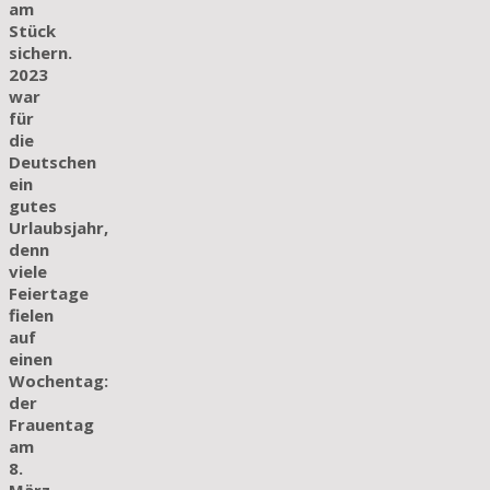
am
Stück
sichern.
2023
war
für
die
Deutschen
ein
gutes
Urlaubsjahr,
denn
viele
Feiertage
fielen
auf
einen
Wochentag:
der
Frauentag
am
8.
März