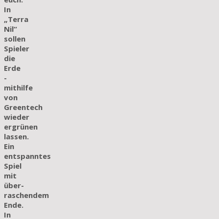
In
„Terra
Nil“
sollen
Spieler
die
Erde
­
mithilfe
von
Greentech
wieder
ergrünen
lassen.
Ein
entspanntes
Spiel
mit
über­
raschendem
Ende.
In