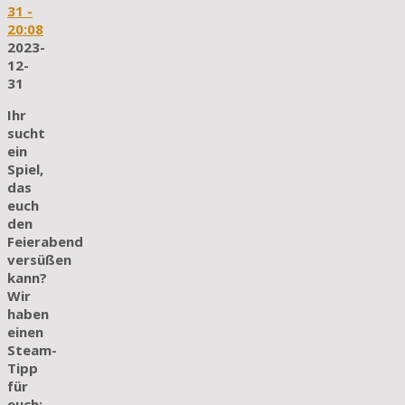
31
-
20:08
2023-
12-
31
Ihr
sucht
ein
Spiel,
das
euch
den
Feierabend
versüßen
kann?
Wir
haben
einen
Steam-
Tipp
für
euch: