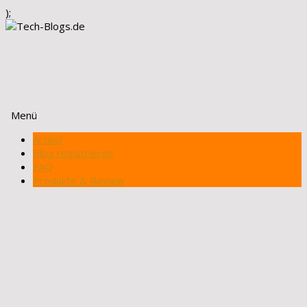
);
Menü
Zum
Artikel
Inhalt
Blog registrieren
springen
FAQ
Produkte & Review