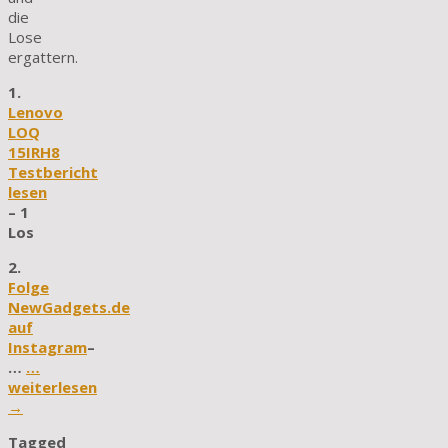
die
Lose
ergattern.
1.
Lenovo
LOQ
15IRH8
Testbericht
lesen
– 1
Los
2.
Folge
NewGadgets.de
auf
Instagram
–
…
…
weiterlesen
→
Tagged