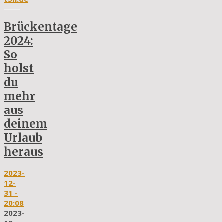
Brückentage
2024:
So
holst
du
mehr
aus
deinem
Urlaub
heraus
2023-
12-
31
-
20:08
2023-