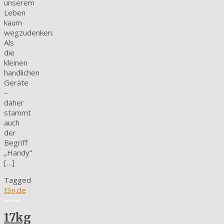
unserem
Leben
kaum
wegzudenken.
Als
die
kleinen
handlichen
Geräte
–
daher
stammt
auch
der
Begriff
„Handy“
[…]
Tagged
t3n.de
17kg