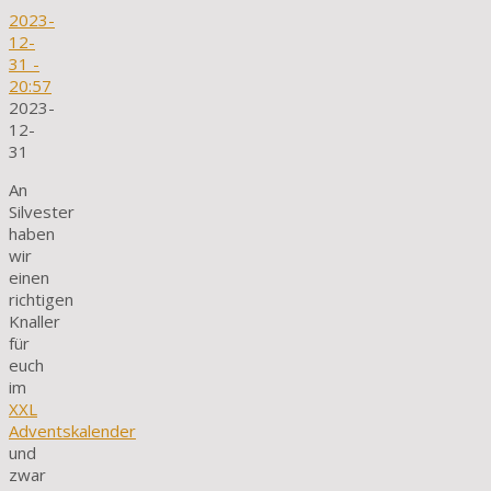
2023-
12-
31
-
20:57
2023-
12-
31
An
Silvester
haben
wir
einen
richtigen
Knaller
für
euch
im
XXL
Adventskalender
und
zwar