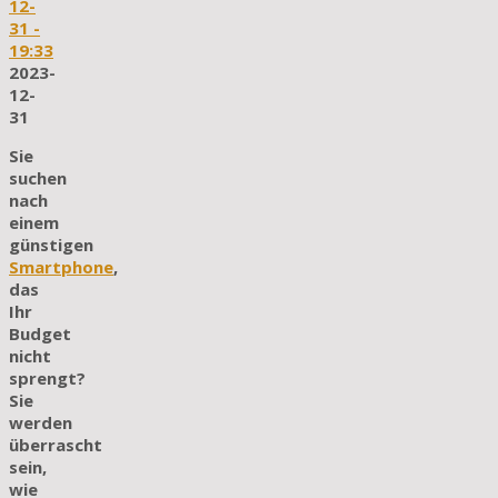
12-
31
-
19:33
2023-
12-
31
Sie
suchen
nach
einem
günstigen
Smartphone
,
das
Ihr
Budget
nicht
sprengt?
Sie
werden
überrascht
sein,
wie