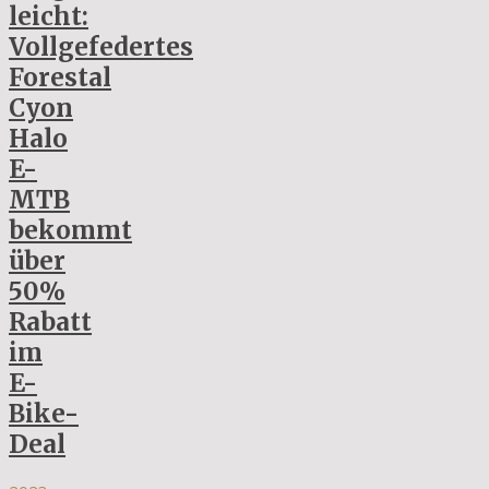
leicht:
Vollgefedertes
Forestal
Cyon
Halo
E-
MTB
bekommt
über
50%
Rabatt
im
E-
Bike-
Deal