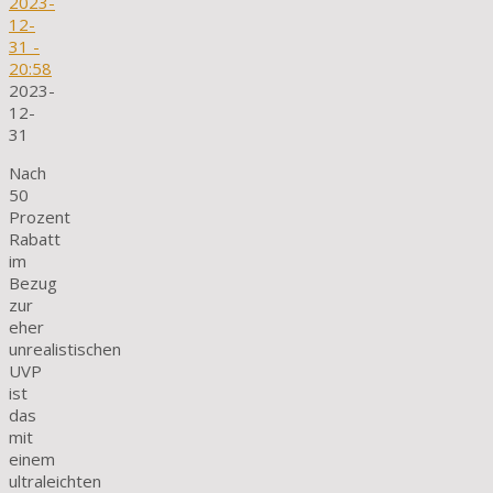
2023-
12-
31
-
20:58
2023-
12-
31
Nach
50
Prozent
Rabatt
im
Bezug
zur
eher
unrealistischen
UVP
ist
das
mit
einem
ultraleichten