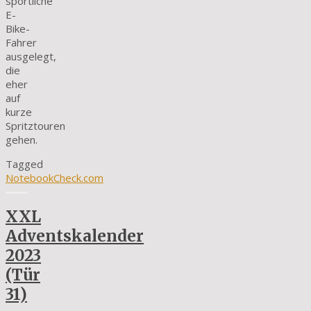
sportliche
E-
Bike-
Fahrer
ausgelegt,
die
eher
auf
kurze
Spritztouren
gehen.
Tagged
NotebookCheck.com
XXL
Adventskalender
2023
(Tür
31)