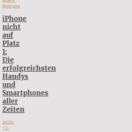
Ältere
Beiträge
iPhone
nicht
auf
Platz
1:
Die
erfolgreichsten
Handys
und
Smartphones
aller
Zeiten
2023-
12-