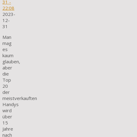
31
-
22:08
2023-
12-
31
Man
mag
es
kaum
glauben,
aber
die
Top
20
der
meistverkauften
Handys
wird
über
15
Jahre
nach