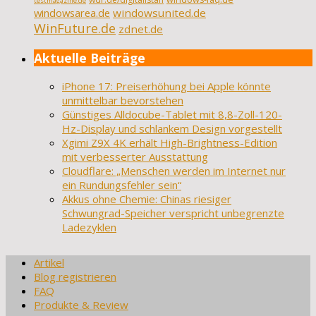
testmagazine.de
windowsarea.de
windowsunited.de
WinFuture.de
zdnet.de
Aktuelle Beiträge
iPhone 17: Preiserhöhung bei Apple könnte
unmittelbar bevorstehen
Günstiges Alldocube-Tablet mit 8,8-Zoll-120-
Hz-Display und schlankem Design vorgestellt
Xgimi Z9X 4K erhält High-Brightness-Edition
mit verbesserter Ausstattung
Cloudflare: „Menschen werden im Internet nur
ein Rundungsfehler sein“
Akkus ohne Chemie: Chinas riesiger
Schwungrad-Speicher verspricht unbegrenzte
Ladezyklen
Artikel
Blog registrieren
FAQ
Produkte & Review