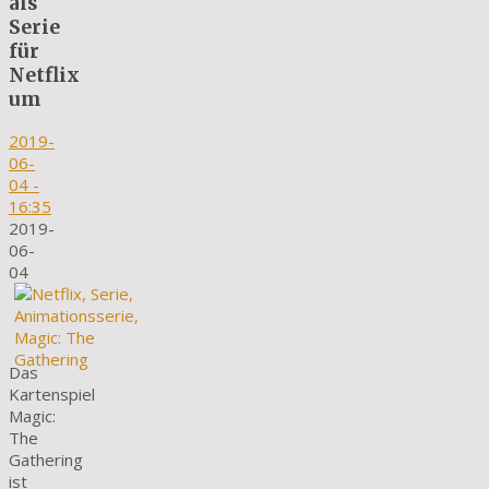
als
Serie
für
Netflix
um
2019-
06-
04
-
16:35
2019-
06-
04
Das
Kartenspiel
Magic:
The
Gathering
ist