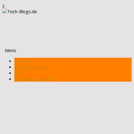
);
Menü
Zum
Artikel
Inhalt
Blog registrieren
springen
FAQ
Produkte & Review