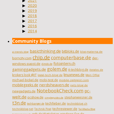
2021
2020
2019
2018
2017
2016
2014
Community Blogs
basicthinking.de
bitbloks.de
blog.materna.de
ai-trends.blog
chip.de
computerbase.de
borncity.com
der-
fotointern.ch
windows-papst.de
dimdo.de
golem.de
gaminggadgets.de
it-techblog.de
iteratec.de
linuxnews.de
krokers look @IT
legal-tech-blog.de
Mein Office
michael-bickel.de
mobi-test.de
mobile-zeitgeist.com
nerdsheaven.de
mobilegeeks.de
netz-blog.de
NotebookCheck.com
pc-
newgadgets.de
welt.de
pcshow.de
stephanwiesner.de
simpleguides.de
t3n.de
techfieber.de
technikblog.ch
techbanger.de
techreviewer.de
technikblog.net
Technik Pirat
TenMedia Blog
wdr.de/digitalistan
windows-faq.de