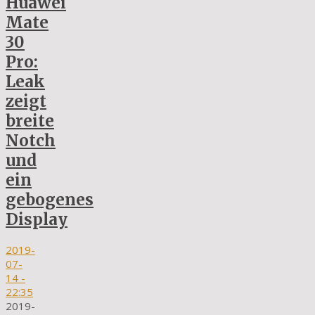
Huawei
Mate
30
Pro:
Leak
zeigt
breite
Notch
und
ein
gebogenes
Display
2019-
07-
14
-
22:35
2019-