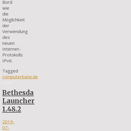
Bord
wie
die
Möglichkeit
der
Verwendung
des
neuen
Internet-
Protokolls
IPv6.
Tagged
computerbase.de
Bethesda
Launcher
1.48.2
2019-
07-