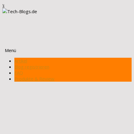
);
Menü
Zum
Artikel
Inhalt
Blog registrieren
springen
FAQ
Produkte & Review