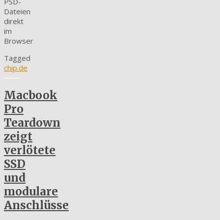
PSD-
Dateien
direkt
im
Browser
Tagged
chip.de
Macbook
Pro
Teardown
zeigt
verlötete
SSD
und
modulare
Anschlüsse