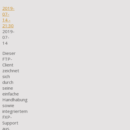
2019-
07-
14
-
21:30
2019-
07-
14
Dieser
FTP-
Client
zeichnet
sich
durch
seine
einfache
Handhabung
sowie
integriertem
FXP-
Support
aus.