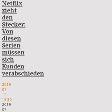
Netflix
zieht
den
Stecker:
Von
diesen
Serien
müssen
sich
Kunden
verabschieden
2019-
07-
14
-
19:30
2019-
07-