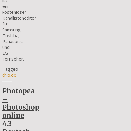
ist
ein
kostenloser
Kanallisteneditor
für
Samsung,
Toshiba,
Panasonic
und
LG
Fernseher.
Tagged
chip.de
Photopea
–
Photoshop
online
4.3