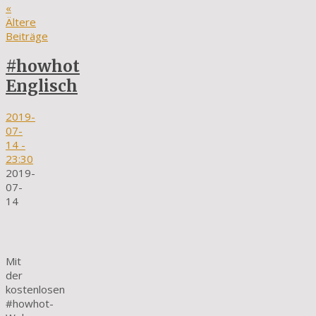
«
Ältere
Beiträge
#howhot
Englisch
2019-
07-
14
-
23:30
2019-
07-
14
Mit
der
kostenlosen
#howhot-