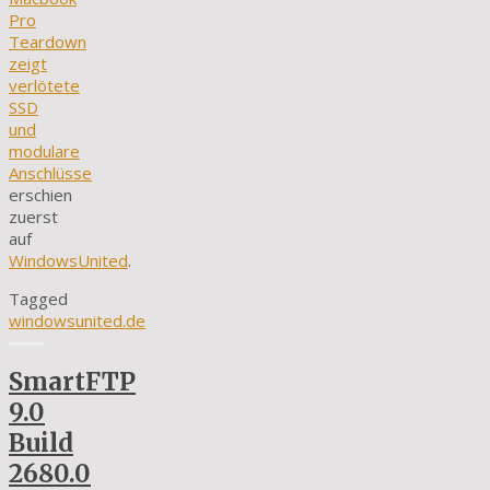
Pro
Teardown
zeigt
verlötete
SSD
und
modulare
Anschlüsse
erschien
zuerst
auf
WindowsUnited
.
Tagged
windowsunited.de
SmartFTP
9.0
Build
2680.0