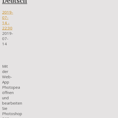
Deutsch
2019-
07-
14
-
22:30
2019-
07-
14
Mit
der
Web-
App
Photopea
öffnen
und
bearbeiten
Sie
Photoshop