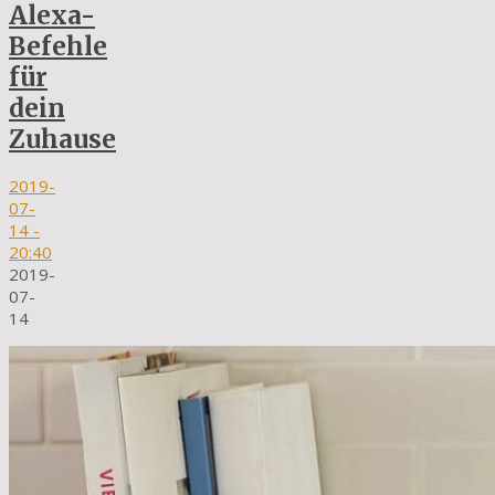
Alexa-
Befehle
für
dein
Zuhause
2019-
07-
14
-
20:40
2019-
07-
14