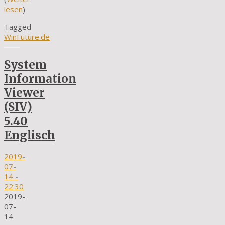
lesen
)
Tagged
WinFuture.de
System
Information
Viewer
(SIV)
5.40
Englisch
2019-
07-
14
-
22:30
2019-
07-
14