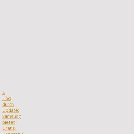
«
Tod
durch
Update:
Samsung
bietet
Gratis-