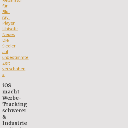
Reparatur
für
Blu-
ray-
Player
Ubisoft:
Neues
Die
Siedler
auf
unbestimmte
Zeit
verschoben
»
iOS
macht
Werbe-
Tracking
schwerer
&
Industrie