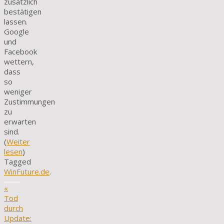
zusätzlich
bestätigen
lassen.
Google
und
Facebook
wettern,
dass
so
weniger
Zustimmungen
zu
erwarten
sind.
(
Weiter
lesen
)
Tagged
WinFuture.de
.
«
Tod
durch
Update: