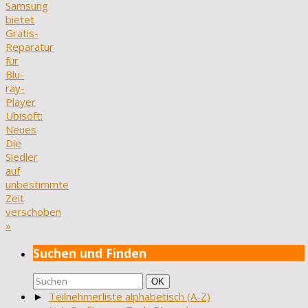
Samsung
bietet
Gratis-
Reparatur
für
Blu-
ray-
Player
Ubisoft:
Neues
Die
Siedler
auf
unbestimmte
Zeit
verschoben
»
Suchen und Finden
Suchen
Suchen
OK
nach:
►
Teilnehmerliste alphabetisch (A-Z)