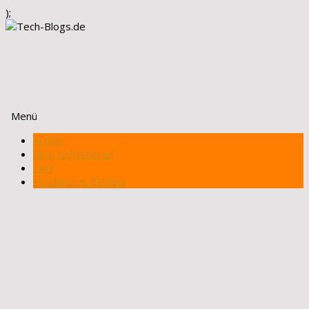
);
Menü
Zum
Artikel
Inhalt
Blog registrieren
springen
FAQ
Produkte & Review