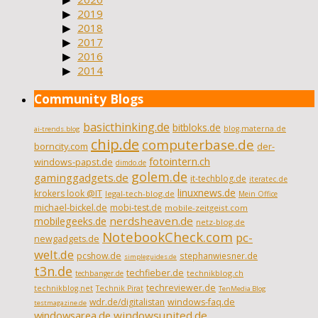
2019
2018
2017
2016
2014
Community Blogs
basicthinking.de
bitbloks.de
blog.materna.de
ai-trends.blog
chip.de
computerbase.de
borncity.com
der-
fotointern.ch
windows-papst.de
dimdo.de
golem.de
gaminggadgets.de
it-techblog.de
iteratec.de
linuxnews.de
krokers look @IT
legal-tech-blog.de
Mein Office
michael-bickel.de
mobi-test.de
mobile-zeitgeist.com
nerdsheaven.de
mobilegeeks.de
netz-blog.de
NotebookCheck.com
pc-
newgadgets.de
welt.de
pcshow.de
stephanwiesner.de
simpleguides.de
t3n.de
techfieber.de
technikblog.ch
techbanger.de
techreviewer.de
technikblog.net
Technik Pirat
TenMedia Blog
wdr.de/digitalistan
windows-faq.de
testmagazine.de
windowsarea.de
windowsunited.de