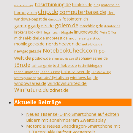
basicthinking.de
bitbloks.de
blog.materna.de
ai-trends.blog
chip.de
computerbase.de
borncity.com
der-
fotointern.ch
windows-papst.de
dimdo.de
golem.de
gaminggadgets.de
it-techblog.de
iteratec.de
linuxnews.de
krokers look @IT
legal-tech-blog.de
Mein Office
michael-bickel.de
mobi-test.de
mobile-zeitgeist.com
nerdsheaven.de
mobilegeeks.de
netz-blog.de
NotebookCheck.com
pc-
newgadgets.de
welt.de
pcshow.de
stephanwiesner.de
simpleguides.de
t3n.de
techfieber.de
technikblog.ch
techbanger.de
techreviewer.de
technikblog.net
Technik Pirat
TenMedia Blog
wdr.de/digitalistan
windows-faq.de
testmagazine.de
windowsarea.de
windowsunited.de
WinFuture.de
zdnet.de
Aktuelle Beiträge
Neues Hisense-E-Ink-Smartphone auf echten
Bildern mit abnehmbarem Zweitdisplay
Motorola: Neues Snapdragon-Smartphone mit
„3 Tagen“ Akkulaufzeit vorgestellt