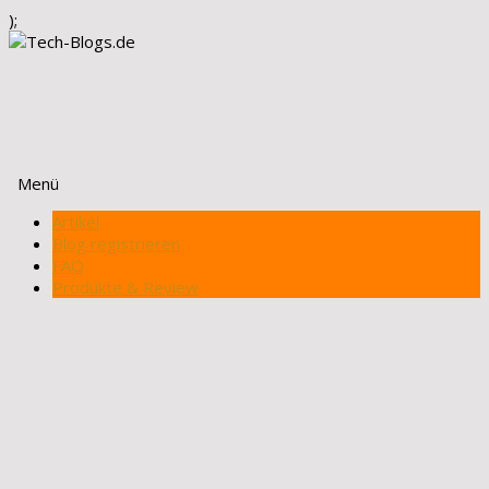
);
Menü
Zum
Artikel
Inhalt
Blog registrieren
springen
FAQ
Produkte & Review