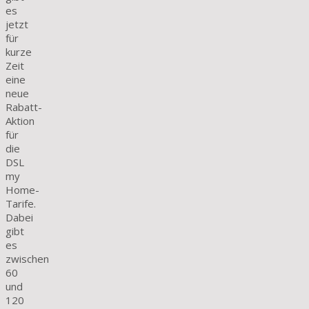
es
jetzt
für
kurze
Zeit
eine
neue
Rabatt-
Aktion
für
die
DSL
my
Home-
Tarife.
Dabei
gibt
es
zwischen
60
und
120