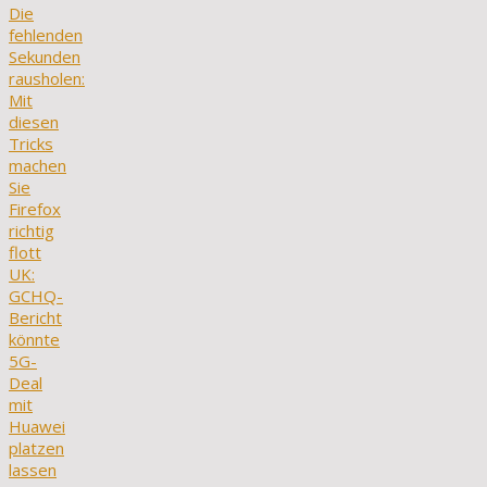
Die
fehlenden
Sekunden
rausholen:
Mit
diesen
Tricks
machen
Sie
Firefox
richtig
flott
UK:
GCHQ-
Bericht
könnte
5G-
Deal
mit
Huawei
platzen
lassen