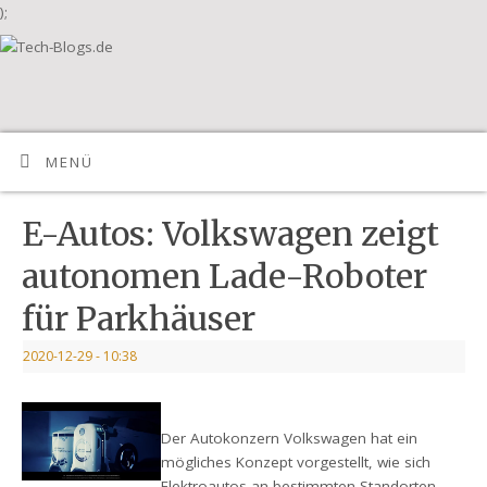
);
MENÜ
E-Autos: Volkswagen zeigt
autonomen Lade-Roboter
für Parkhäuser
2020-12-29
- 10:38
Der Autokonzern Volkswagen hat ein
mögliches Konzept vorgestellt, wie sich
Elektroautos an bestimmten Standorten