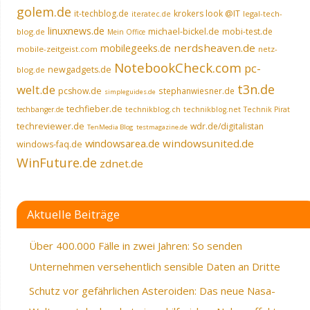
golem.de
it-techblog.de
krokers look @IT
legal-tech-
iteratec.de
linuxnews.de
michael-bickel.de
mobi-test.de
blog.de
Mein Office
nerdsheaven.de
mobilegeeks.de
mobile-zeitgeist.com
netz-
NotebookCheck.com
pc-
newgadgets.de
blog.de
t3n.de
welt.de
pcshow.de
stephanwiesner.de
simpleguides.de
techfieber.de
technikblog.ch
techbanger.de
technikblog.net
Technik Pirat
techreviewer.de
wdr.de/digitalistan
TenMedia Blog
testmagazine.de
windowsarea.de
windowsunited.de
windows-faq.de
WinFuture.de
zdnet.de
Aktuelle Beiträge
Über 400.000 Fälle in zwei Jahren: So senden
Unternehmen versehentlich sensible Daten an Dritte
Schutz vor gefährlichen Asteroiden: Das neue Nasa-