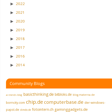
2022
2021
2020
2019
2018
2017
2016
2014
Community Blogs
basicthinking.de
bitbloks.de
blog.materna.de
ai-trends.blog
chip.de
computerbase.de
borncity.com
der-windows-
fotointern.ch
gaminggadgets.de
papst.de
dimdo.de