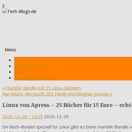
);
Menü
Zum
Artikel
Inhalt
Blog registrieren
springen
FAQ
Produkte & Review
«
Humble Bundle mit 25 Linux-Büchern
Nur heute: Microsoft 365 Family unschlagbar günstig
»
Linux von Apress – 25 Bücher für 15 Euro – ec
2020-12-29
- 12:03
2020-12-29
Ein Buch-Bündel speziell für Linux gibt es beim Humble Bundle 