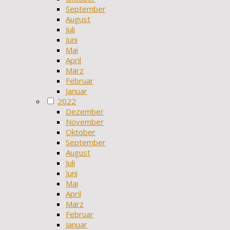
September
August
Juli
Juni
Mai
April
März
Februar
Januar
2022
Dezember
November
Oktober
September
August
Juli
Juni
Mai
April
März
Februar
Januar