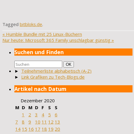
Tagged
bitbloks.de
.
«
Humble Bundle mit 25 Linux-Büchern
Nur heute: Microsoft 365 Family unschlagbar günstig
»
Suchen und Finden
Suchen
Suchen
OK
nach:
►
Teilnehmerliste alphabetisch (A-Z)
►
Link Grafiken zu Tech-Blogs.de
Artikel nach Datum
Dezember 2020
M
D
M
D
F
S
S
1
2
3
4
5
6
7
8
9
10
11
12
13
14
15
16
17
18
19
20