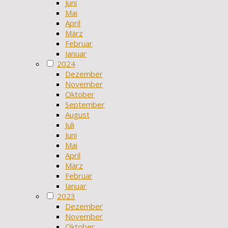
Juni
Mai
April
März
Februar
Januar
2024
Dezember
November
Oktober
September
August
Juli
Juni
Mai
April
März
Februar
Januar
2023
Dezember
November
Oktober