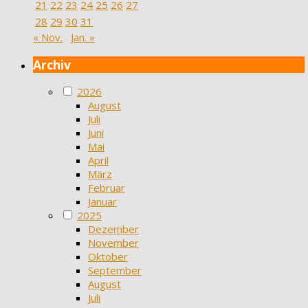
21
22
23
24
25
26
27
28
29
30
31
« Nov.
Jan. »
Archiv
2026
August
Juli
Juni
Mai
April
März
Februar
Januar
2025
Dezember
November
Oktober
September
August
Juli