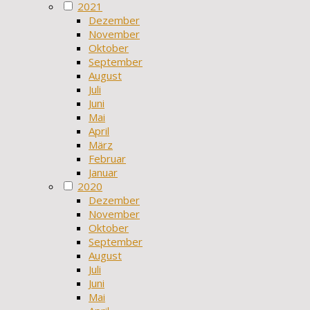
2021
Dezember
November
Oktober
September
August
Juli
Juni
Mai
April
März
Februar
Januar
2020
Dezember
November
Oktober
September
August
Juli
Juni
Mai