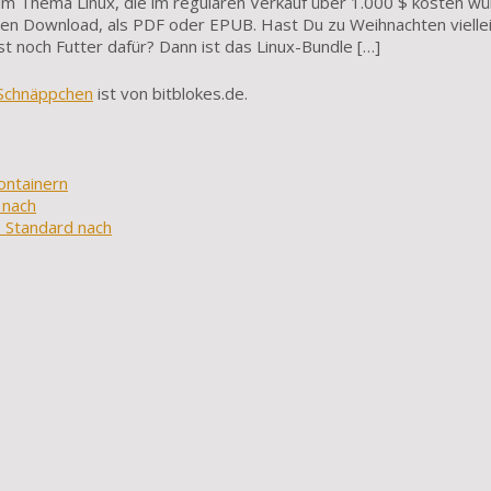
um Thema Linux, die im regulären Verkauf über 1.000 $ kosten wü
talen Download, als PDF oder EPUB. Hast Du zu Weihnachten vielle
 noch Futter dafür? Dann ist das Linux-Bundle […]
 Schnäppchen
ist von bitblokes.de.
ontainern
 nach
 Standard nach