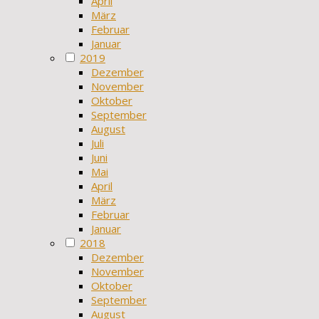
April
März
Februar
Januar
2019
Dezember
November
Oktober
September
August
Juli
Juni
Mai
April
März
Februar
Januar
2018
Dezember
November
Oktober
September
August