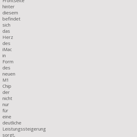
Frontseite
hinter
diesem
befindet
sich
das
Herz
des
iMac
in
Form
des
neuen
M1
Chip
der
nicht
nur
für
eine
deutliche
Leistungssteigerung
sorgt,