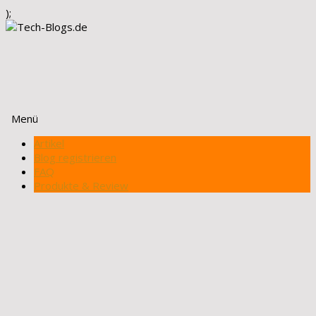
);
Menü
Zum
Artikel
Inhalt
Blog registrieren
springen
FAQ
Produkte & Review