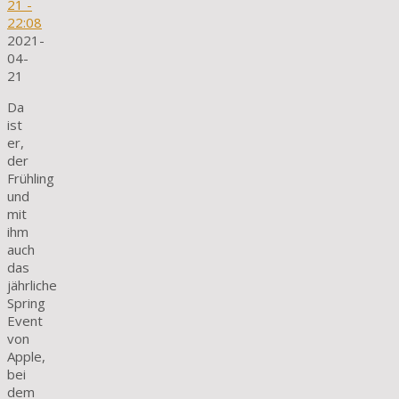
21
-
22:08
2021-
04-
21
Da
ist
er,
der
Frühling
und
mit
ihm
auch
das
jährliche
Spring
Event
von
Apple,
bei
dem