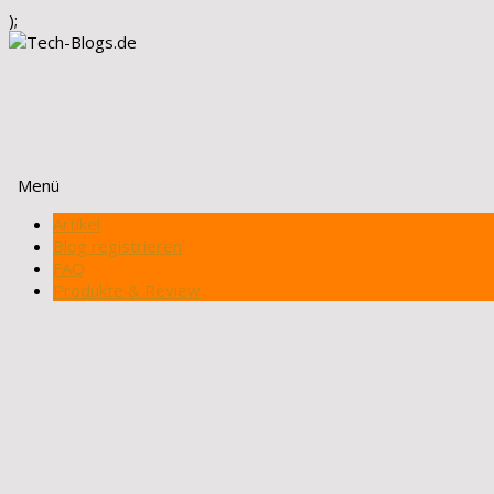
);
Menü
Zum
Artikel
Inhalt
Blog registrieren
springen
FAQ
Produkte & Review