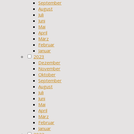
September
August
Juli
Juni
Mai
April
März
Februar
Januar
2023
Dezember
November
Oktober
September
August
Juli
Juni
Mai
April
März
Februar
Januar