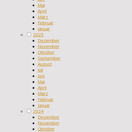
Mai
April
März
Februar
Januar
2025
Dezember
November
Oktober
September
August
Juli
Juni
Mai
April
März
Februar
Januar
2024
Dezember
November
Oktober