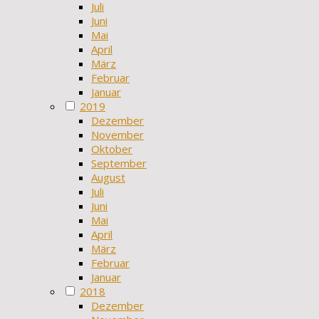
Juli
Juni
Mai
April
März
Februar
Januar
2019
Dezember
November
Oktober
September
August
Juli
Juni
Mai
April
März
Februar
Januar
2018
Dezember