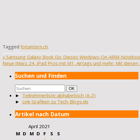
Tagged
fotointern.ch
.
«
Samsung Galaxy Book Go: Dieses Windows-On-ARM-Notebook 
Neue iMacs 24, iPad Pros mit M1, Airtags und mehr: Mit diese
Suchen und Finden
Suchen
Suchen
OK
nach:
►
Teilnehmerliste alphabetisch (A-Z)
►
Link Grafiken zu Tech-Blogs.de
Artikel nach Datum
April 2021
M
D
M
D
F
S
S