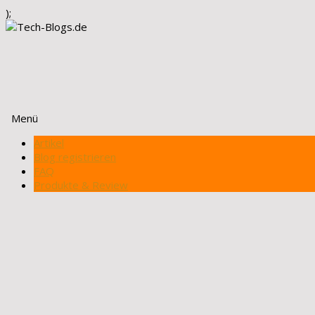
);
Menü
Zum
Artikel
Inhalt
Blog registrieren
springen
FAQ
Produkte & Review