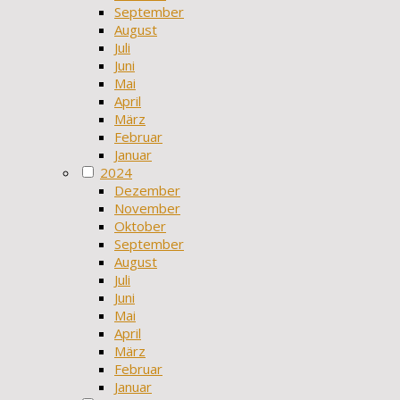
September
August
Juli
Juni
Mai
April
März
Februar
Januar
2024
Dezember
November
Oktober
September
August
Juli
Juni
Mai
April
März
Februar
Januar