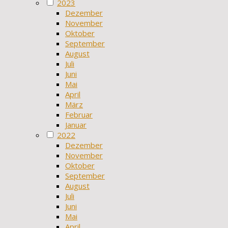
2023
Dezember
November
Oktober
September
August
Juli
Juni
Mai
April
März
Februar
Januar
2022
Dezember
November
Oktober
September
August
Juli
Juni
Mai
April