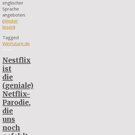
englischer
Sprache
angeboten.
(
Weiter
lesen
)
Tagged
WinFuture.de
Nestflix
ist
die
(geniale)
Netflix-
Parodie,
die
uns
noch