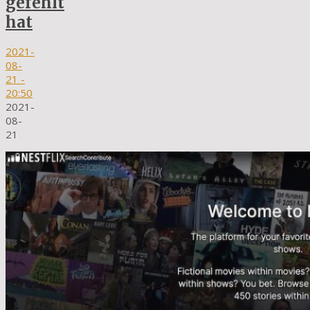
gefehlt
hat
2021-
08-
21
-
20:50
2021-
08-
21