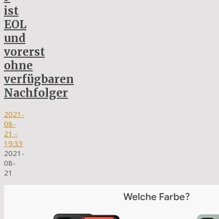
ist
EOL
und
vorerst
ohne
verfügbaren
Nachfolger
2021-
08-
21
-
19:33
2021-
08-
21