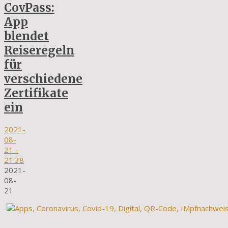
CovPass:
App
blendet
Reiseregeln
für
verschiedene
Zertifikate
ein
2021-
08-
21
-
21:38
2021-
08-
21