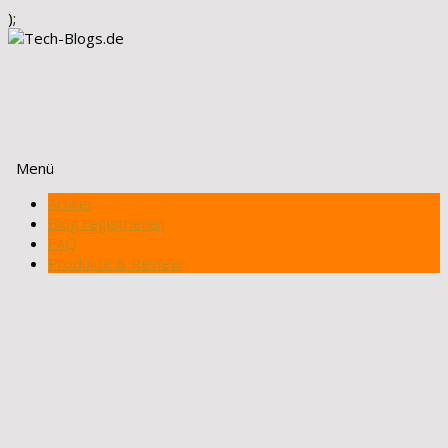
);
Menü
Zum
Artikel
Inhalt
Blog registrieren
springen
FAQ
Produkte & Review