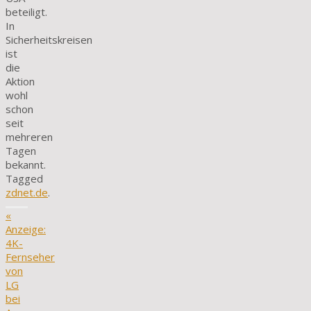
beteiligt.
In
Sicherheitskreisen
ist
die
Aktion
wohl
schon
seit
mehreren
Tagen
bekannt.
Tagged
zdnet.de
.
«
Anzeige:
4K-
Fernseher
von
LG
bei