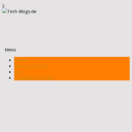
);
Menü
Zum
Artikel
Inhalt
Blog registrieren
springen
FAQ
Produkte & Review