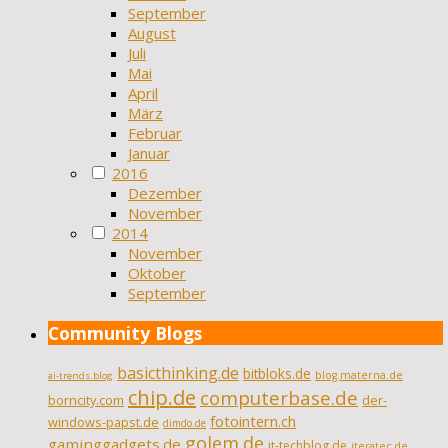
September
August
Juli
Mai
April
März
Februar
Januar
2016
Dezember
November
2014
November
Oktober
September
Community Blogs
basicthinking.de
bitbloks.de
blog.materna.de
ai-trends.blog
chip.de
computerbase.de
borncity.com
der-
fotointern.ch
windows-papst.de
dimdo.de
golem.de
gaminggadgets.de
it-techblog.de
iteratec.de