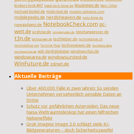
linuxnews.de
krokers look @IT
legal-tech-blog.de
Mein Office
michael-bickel.de
mobi-test.de
mobile-zeitgeist.com
nerdsheaven.de
mobilegeeks.de
netz-blog.de
NotebookCheck.com
pc-
newgadgets.de
welt.de
pcshow.de
stephanwiesner.de
simpleguides.de
t3n.de
techfieber.de
technikblog.ch
techbanger.de
techreviewer.de
technikblog.net
Technik Pirat
TenMedia Blog
wdr.de/digitalistan
windows-faq.de
testmagazine.de
windowsarea.de
windowsunited.de
WinFuture.de
zdnet.de
Aktuelle Beiträge
Über 400.000 Fälle in zwei Jahren: So senden
Unternehmen versehentlich sensible Daten an
Dritte
Schutz vor gefährlichen Asteroiden: Das neue
Nasa-Weltraumteleskop hat einen hilfreichen
Nebeneffekt
Grok Imagine Image 2.0 schlägt viele KI-
Bildgeneratoren – doch Sicherheitszweifel